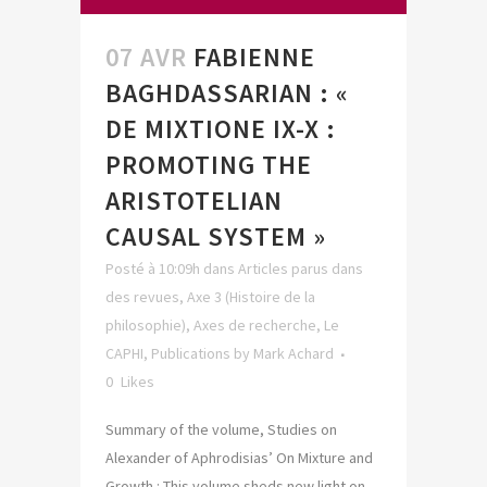
07 AVR
FABIENNE
BAGHDASSARIAN : «
DE MIXTIONE IX-X :
PROMOTING THE
ARISTOTELIAN
CAUSAL SYSTEM »
Posté à 10:09h
dans
Articles parus dans
des revues
,
Axe 3 (Histoire de la
philosophie)
,
Axes de recherche
,
Le
CAPHI
,
Publications
by
Mark Achard
0
Likes
Summary of the volume, Studies on
Alexander of Aphrodisias’ On Mixture and
Growth : This volume sheds new light on