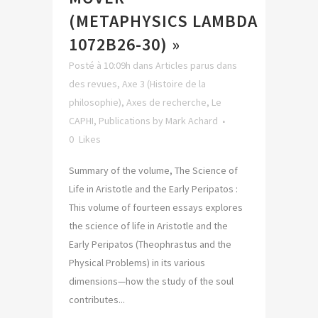
(METAPHYSICS LAMBDA
1072B26-30) »
Posté à 10:09h
dans
Articles parus dans
des revues
,
Axe 3 (Histoire de la
philosophie)
,
Axes de recherche
,
Le
CAPHI
,
Publications
by
Mark Achard
0
Likes
Summary of the volume, The Science of
Life in Aristotle and the Early Peripatos :
This volume of fourteen essays explores
the science of life in Aristotle and the
Early Peripatos (Theophrastus and the
Physical Problems) in its various
dimensions—how the study of the soul
contributes...