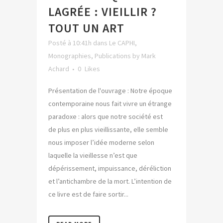
LAGRÉE : VIEILLIR ?
TOUT UN ART
Posté à 10:41h
dans
Le CAPHI
,
Monographies
,
Publications
by
Mark
Achard
0
Likes
Présentation de l'ouvrage : Notre époque
contemporaine nous fait vivre un étrange
paradoxe : alors que notre société est
de plus en plus vieillissante, elle semble
nous imposer l’idée moderne selon
laquelle la vieillesse n’est que
dépérissement, impuissance, déréliction
et l’antichambre de la mort. L’intention de
ce livre est de faire sortir...