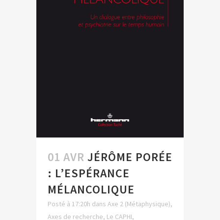
01 AVR
JÉRÔME PORÉE
: L’ESPÉRANCE
MÉLANCOLIQUE
Posté à 17:20h
dans
Axe 2 (Métaphysique)
,
Axes de recherche
,
Le CAPHI
,