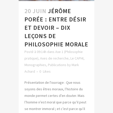
20 JUIN
JÉRÔME
PORÉE : ENTRE DÉSIR
ET DEVOIR – DIX
LEÇONS DE
PHILOSOPHIE MORALE
Posté à 09:14h
dans
Axe 1 (Philosophie
pratique)
,
Axes de recherche
,
Le CAPHI
,
Monographies
,
Publications
by
Mark
Achard
0
Likes
Présentation de l'ouvrage : Que nous
soyons des êtres moraux, l’histoire du
monde permet certes d’en douter. Mais
l’homme n’est moral que parce qu’il peut
se montrer immoral ; et c’est parce qu’il