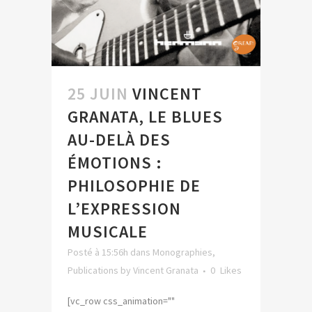
25 JUIN
VINCENT
GRANATA, LE BLUES
AU-DELÀ DES
ÉMOTIONS :
PHILOSOPHIE DE
L’EXPRESSION
MUSICALE
Posté à 15:56h
dans
Monographies
,
Publications
by
Vincent Granata
0
Likes
[vc_row css_animation=""