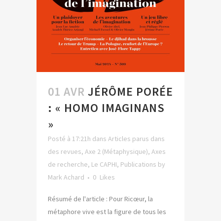
01 AVR
JÉRÔME PORÉE
: « HOMO IMAGINANS
»
Posté à 17:21h
dans
Articles parus dans
des revues
,
Axe 2 (Métaphysique)
,
Axes
de recherche
,
Le CAPHI
,
Publications
by
Mark Achard
0
Likes
Résumé de l'article : Pour Ricœur, la
métaphore vive est la figure de tous les