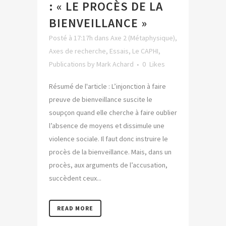
: « LE PROCÈS DE LA
BIENVEILLANCE »
Posté à 17:17h
dans
Axe 2 (Métaphysique)
,
Axes de recherche
,
Essais
,
Le CAPHI
,
Publications
by
Mark Achard
0
Likes
Résumé de l'article : L’injonction à faire
preuve de bienveillance suscite le
soupçon quand elle cherche à faire oublier
l’absence de moyens et dissimule une
violence sociale. Il faut donc instruire le
procès de la bienveillance. Mais, dans un
procès, aux arguments de l’accusation,
succèdent ceux...
READ MORE