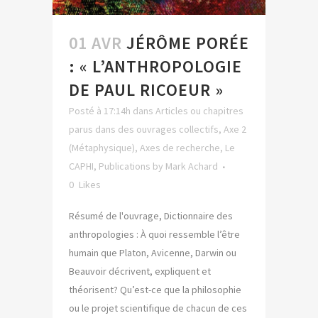
01 AVR
JÉRÔME PORÉE
: « L’ANTHROPOLOGIE
DE PAUL RICOEUR »
Posté à 17:14h
dans
Articles ou chapitres
parus dans des ouvrages collectifs
,
Axe 2
(Métaphysique)
,
Axes de recherche
,
Le
CAPHI
,
Publications
by
Mark Achard
0
Likes
Résumé de l'ouvrage, Dictionnaire des
anthropologies : À quoi ressemble l’être
humain que Platon, Avicenne, Darwin ou
Beauvoir décrivent, expliquent et
théorisent? Qu’est-ce que la philosophie
ou le projet scientifique de chacun de ces