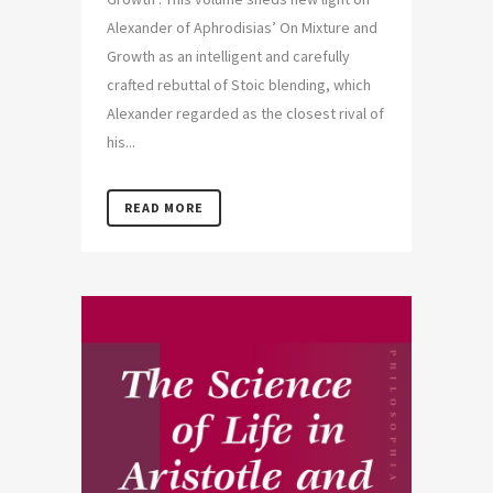
Alexander of Aphrodisias’ On Mixture and
Growth as an intelligent and carefully
crafted rebuttal of Stoic blending, which
Alexander regarded as the closest rival of
his...
READ MORE