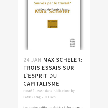
24 JAN
MAX SCHELER:
TROIS ESSAIS SUR
L’ESPRIT DU
CAPITALISME
Posté à 19:55h
dans
Publications
by
Patrick Lang
0
Likes
Les textes critiques de Max Scheler sur le