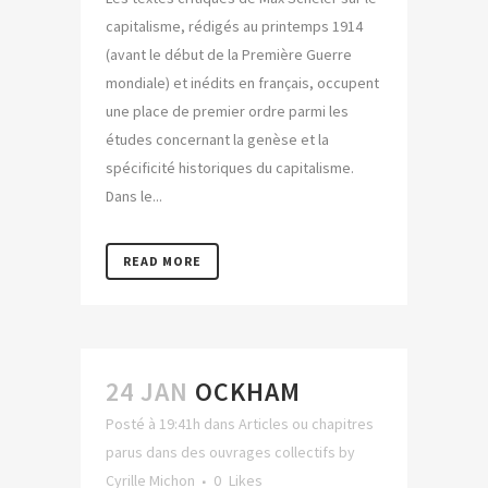
capitalisme, rédigés au printemps 1914
(avant le début de la Première Guerre
mondiale) et inédits en français, occupent
une place de premier ordre parmi les
études concernant la genèse et la
spécificité historiques du capitalisme.
Dans le...
READ MORE
24 JAN
OCKHAM
Posté à 19:41h
dans
Articles ou chapitres
parus dans des ouvrages collectifs
by
Cyrille Michon
0
Likes