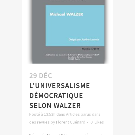
29 DÉC
L’UNIVERSALISME
DÉMOCRATIQUE
SELON WALZER
Posté à 13:52h
dans
Articles parus dans
des revues
by
Florent Guénard
0
Likes