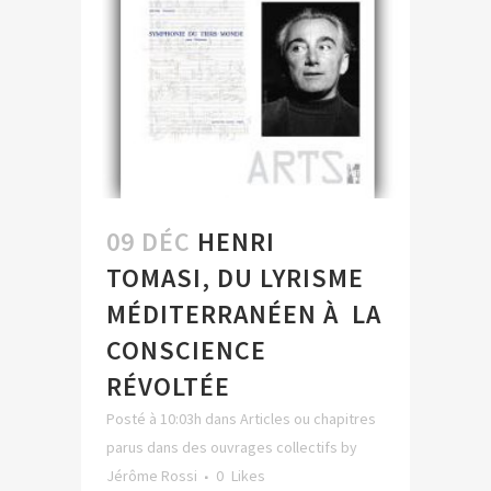
09 DÉC
HENRI
TOMASI, DU LYRISME
MÉDITERRANÉEN À LA
CONSCIENCE
RÉVOLTÉE
Posté à 10:03h
dans
Articles ou chapitres
parus dans des ouvrages collectifs
by
Jérôme Rossi
0
Likes