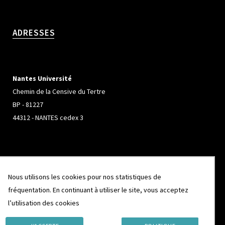
ADRESSES
Nantes Université
Chemin de la Censive du Tertre
BP - 81227
44312 - NANTES cedex 3
Université de Rennes
Nous utilisons les cookies pour nos statistiques de
Campus de Beaulieu
fréquentation. En continuant à utiliser le site, vous acceptez
263 Avenue Général Leclerc
l’utilisation des cookies
CS 74205
35042 - RENNES cedex