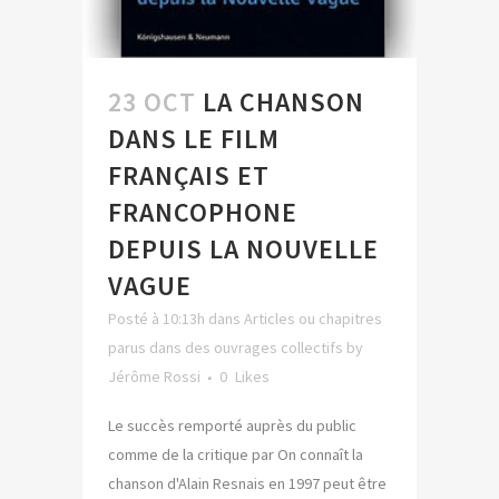
23 OCT
LA CHANSON
DANS LE FILM
FRANÇAIS ET
FRANCOPHONE
DEPUIS LA NOUVELLE
VAGUE
Posté à 10:13h
dans
Articles ou chapitres
parus dans des ouvrages collectifs
by
Jérôme Rossi
0
Likes
Le succès remporté auprès du public
comme de la critique par On connaît la
chanson d'Alain Resnais en 1997 peut être