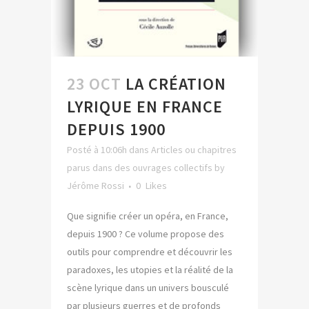
23 OCT
LA CRÉATION
LYRIQUE EN FRANCE
DEPUIS 1900
Posté à 10:06h
dans
Articles ou chapitres
parus dans des ouvrages collectifs
by
Jérôme Rossi
0
Likes
Que signifie créer un opéra, en France,
depuis 1900 ? Ce volume propose des
outils pour comprendre et découvrir les
paradoxes, les utopies et la réalité de la
scène lyrique dans un univers bousculé
par plusieurs guerres et de profonds