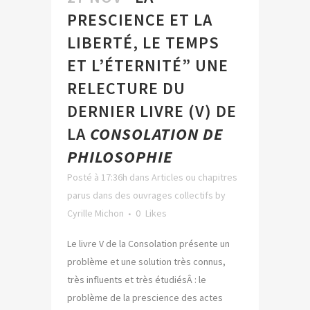
PRESCIENCE ET LA
LIBERTÉ, LE TEMPS
ET L’ÉTERNITÉ” UNE
RELECTURE DU
DERNIER LIVRE (V) DE
LA
CONSOLATION DE
PHILOSOPHIE
Posté à 17:36h
dans
Articles ou chapitres
parus dans des ouvrages collectifs
by
Cyrille Michon
0
Likes
Le livre V de la Consolation présente un
problème et une solution très connus,
très influents et très étudiésÂ : le
problème de la prescience des actes