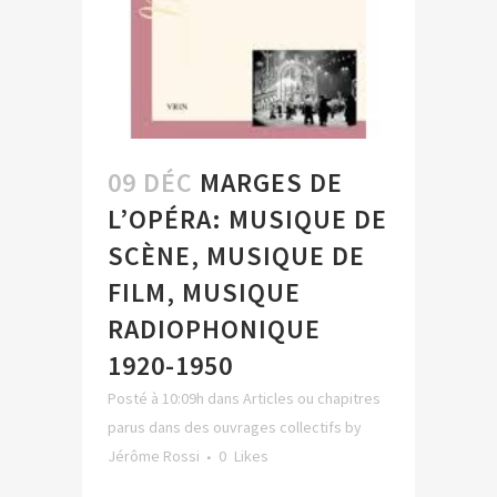
09 DÉC
MARGES DE
L’OPÉRA: MUSIQUE DE
SCÈNE, MUSIQUE DE
FILM, MUSIQUE
RADIOPHONIQUE
1920-1950
Posté à 10:09h
dans
Articles ou chapitres
parus dans des ouvrages collectifs
by
Jérôme Rossi
0
Likes