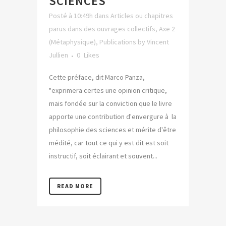
SCIENCES”
Posté à 10:49h
dans
Articles ou chapitres
parus dans des ouvrages collectifs
,
Axe 2
(Métaphysique)
,
Publications
by
Vincent
Jullien
0
Likes
Cette préface, dit Marco Panza,
"exprimera certes une opinion critique,
mais fondée sur la conviction que le livre
apporte une contribution d'envergure à la
philosophie des sciences et mérite d'être
médité, car tout ce qui y est dit est soit
instructif, soit éclairant et souvent...
READ MORE