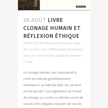
26 AOÛT
LIVRE
CLONAGE HUMAIN ET
RÉFLEXION ÉTHIQUE
Posté à 15:35h
dans
Articles parus dans
des revues
,
Axe 1 (Philosophie pratique)
,
Axes de recherche
by
Guillaume Durand
1
Like
Le clonage humain, qui consisterait à
créer un individu génétiquement
identique à un individu déjà né, serait-il
un mal absolu ? Les arguments en faveur
du clonage ou contre ce dernier usent de
raisons très inégales du point de vue de