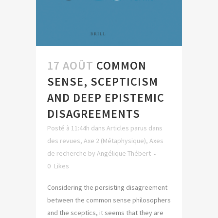
17 AOÛT
COMMON
SENSE, SCEPTICISM
AND DEEP EPISTEMIC
DISAGREEMENTS
Posté à 11:44h
dans
Articles parus dans
des revues
,
Axe 2 (Métaphysique)
,
Axes
de recherche
by
Angélique Thébert
0
Likes
Considering the persisting disagreement
between the common sense philosophers
and the sceptics, it seems that they are