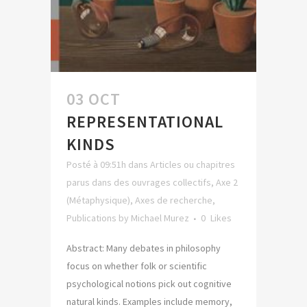
03 OCT
REPRESENTATIONAL
KINDS
Posté à 09:51h
dans
Articles ou chapitres
parus dans des ouvrages collectifs
,
Axe 2
(Métaphysique)
,
Axes de recherche
,
Publications
by
Michael Murez
0
Likes
Abstract: Many debates in philosophy
focus on whether folk or scientific
psychological notions pick out cognitive
natural kinds. Examples include memory,