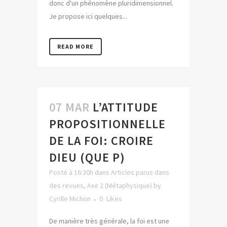
donc d'un phénomène pluridimensionnel.
Je propose ici quelques...
READ MORE
07 MAR
L’ATTITUDE
PROPOSITIONNELLE
DE LA FOI: CROIRE
DIEU (QUE P)
Posté à 16:30h
dans
Articles parus dans
des revues
,
Axe 2 (Métaphysique)
by
Cyrille Michon
0
Likes
De manière très générale, la foi est une