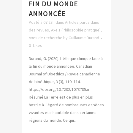
FIN DU MONDE
ANNONCÉE
Posté à 07:28h
dans
Articles parus dans
des revues
,
Axe 1 (Philosophie pratique)
,
Axes de recherche
by
Guillaume Durand
0
Likes
Durand, G. (2020). L'éthique clinique face à
la fin du monde annoncée. Canadian
Journal of Bioethics / Revue canadienne
de bioéthique, 3 (3), 110–114.
https://doi.org/10.7202/1073785ar
Résumé La Terre est de plus en plus
hostile à l'égard de nombreuses espèces
vivantes et inhabitable dans certaines
régions du monde. Ce qui...