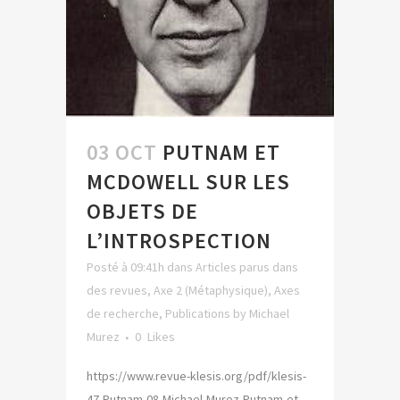
03 OCT
PUTNAM ET
MCDOWELL SUR LES
OBJETS DE
L’INTROSPECTION
Posté à 09:41h
dans
Articles parus dans
des revues
,
Axe 2 (Métaphysique)
,
Axes
de recherche
,
Publications
by
Michael
Murez
0
Likes
https://www.revue-klesis.org/pdf/klesis-
47-Putnam-08-Michael-Murez-Putnam-et-