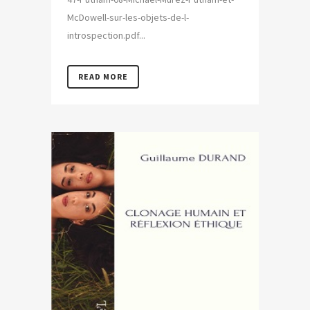
McDowell-sur-les-objets-de-l-
introspection.pdf...
READ MORE