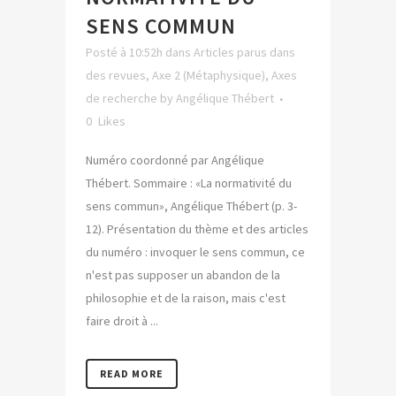
SENS COMMUN
Posté à 10:52h
dans
Articles parus dans
des revues
,
Axe 2 (Métaphysique)
,
Axes
de recherche
by
Angélique Thébert
0
Likes
Numéro coordonné par Angélique
Thébert. Sommaire : «La normativité du
sens commun», Angélique Thébert (p. 3-
12). Présentation du thème et des articles
du numéro : invoquer le sens commun, ce
n'est pas supposer un abandon de la
philosophie et de la raison, mais c'est
faire droit à ...
READ MORE