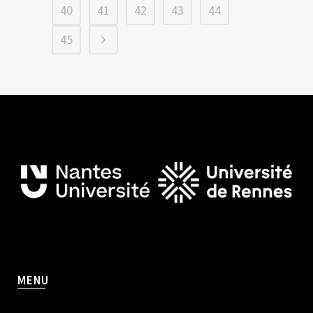
40
41
42
43
44
45
MENU