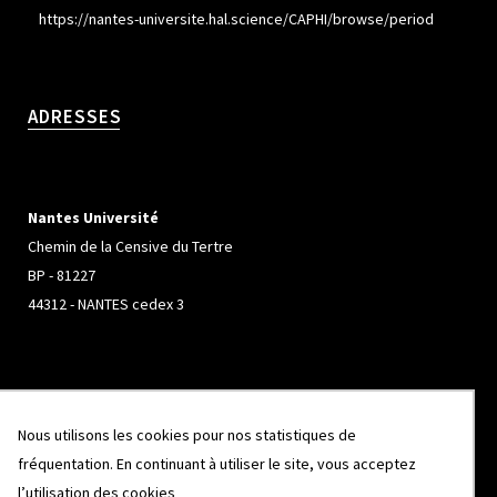
https://nantes-universite.hal.science/CAPHI/browse/period
ADRESSES
Nantes Université
Chemin de la Censive du Tertre
BP - 81227
44312 - NANTES cedex 3
Université de Rennes
Nous utilisons les cookies pour nos statistiques de
Campus de Beaulieu
fréquentation. En continuant à utiliser le site, vous acceptez
263 Avenue Général Leclerc
l’utilisation des cookies
CS 74205