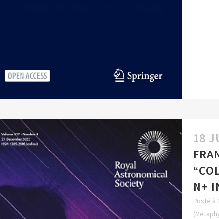
18 J
FRAN
“COL
N+ I
Posté à 
(Métaphy