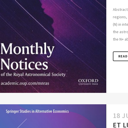
Abstract:
regions, 
(N) in in
the astr
the N+ ab
READ
18 J
ET L