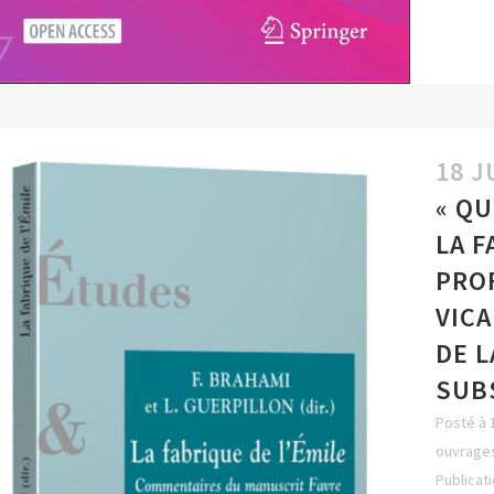
18 J
« Q
LA F
PROF
VICA
DE L
SUB
Posté à 
ouvrages
Publicat