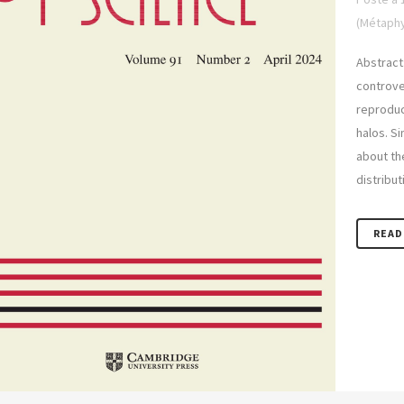
(Métaphy
Abstract
controver
reproduc
halos. Si
about th
distributi
READ