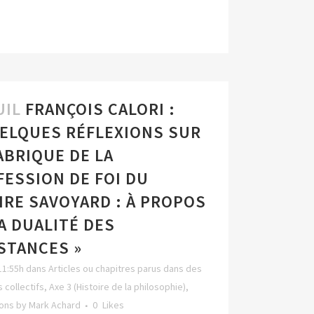
UIL
FRANÇOIS CALORI :
UELQUES RÉFLEXIONS SUR
ABRIQUE DE LA
ESSION DE FOI DU
IRE SAVOYARD : À PROPOS
A DUALITÉ DES
STANCES »
11:55h
dans
Articles ou chapitres parus dans des
 collectifs
,
Axe 3 (Histoire de la philosophie)
,
ions
by
Mark Achard
0
Likes