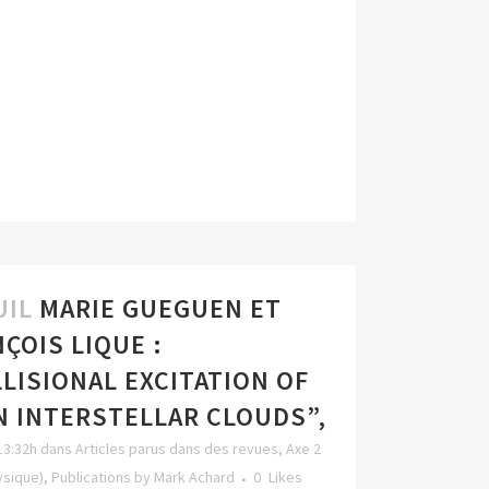
UIL
MARIE GUEGUEN ET
ÇOIS LIQUE :
LISIONAL EXCITATION OF
N INTERSTELLAR CLOUDS”,
13:32h
dans
Articles parus dans des revues
,
Axe 2
sique)
,
Publications
by
Mark Achard
0
Likes