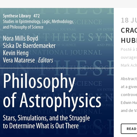
18 J
CRAC
HUB
Posté à 
ouvrages
Mark Ac
Abstract
at a giv
controve
Edwin Hu
and de V
READ