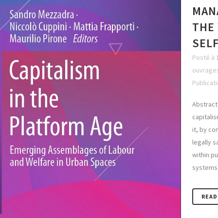
MAN
THE
SEL
Posté à 
ouvrages
Publicat
Abstract:
capitalis
it, by c
legally s
within p
systems. 
READ