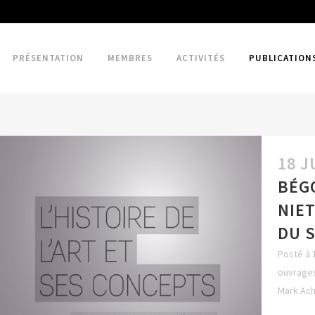
PRÉSENTATION
MEMBRES
ACTIVITÉS
PUBLICATION
18 J
BÉGO
NIET
DU S
Posté à 
ouvrages
Mark Ac