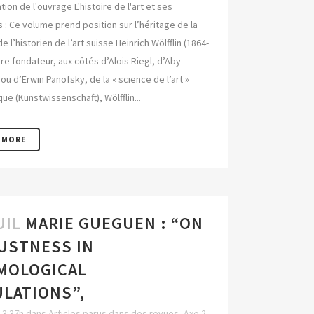
ion de l'ouvrage L'histoire de l'art et ses
 : Ce volume prend position sur l’héritage de la
 l’historien de l’art suisse Heinrich Wölfflin (1864-
re fondateur, aux côtés d’Alois Riegl, d’Aby
u d’Erwin Panofsky, de la « science de l’art »
e (Kunstwissenschaft), Wölfflin...
 MORE
UIL
MARIE GUEGUEN : “ON
USTNESS IN
MOLOGICAL
ULATIONS”,
13:37h
dans
Articles parus dans des revues
,
Axe 2