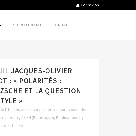
Connexion
S
RECRUTEMENT
CONTACT
UIL
JACQUES-OLIVIER
T : « POLARITÉS :
ZSCHE ET LA QUESTION
TYLE »
13:41h
dans
Articles ou chapitres parus dans des
 collectifs
,
Axe 4 (Esthétique)
,
Publications
by
hard
1
Like