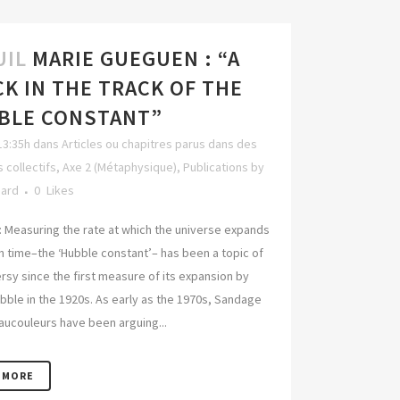
UIL
MARIE GUEGUEN : “A
K IN THE TRACK OF THE
BLE CONSTANT”
13:35h
dans
Articles ou chapitres parus dans des
 collectifs
,
Axe 2 (Métaphysique)
,
Publications
by
hard
0
Likes
: Measuring the rate at which the universe expands
en time–the ‘Hubble constant’– has been a topic of
rsy since the first measure of its expansion by
bble in the 1920s. As early as the 1970s, Sandage
aucouleurs have been arguing...
 MORE