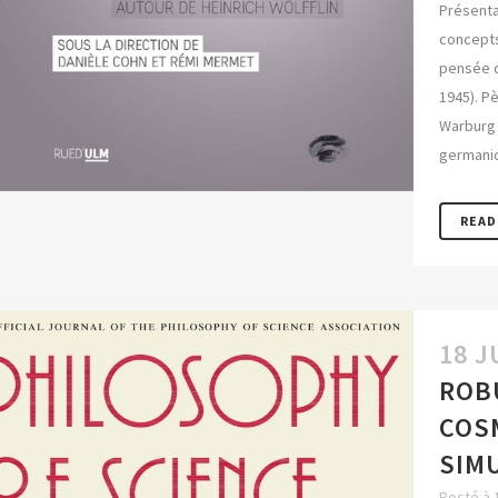
Présentat
concepts
pensée de
1945). Pè
Warburg o
germaniqu
READ
18 J
ROB
COS
SIM
Posté à 