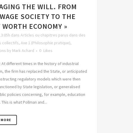
AGING THE WILL. FROM
 WAGE SOCIETY TO THE
F WORTH ECONOMY »
13:05h
dans
Articles ou chapitres parus dans des
 collectifs
,
Axe 1 (Philosophie pratique)
,
ions
by
Mark Achard
0
Likes
 At different times in the history of industrial
m, the firm has replaced the State, or anticipated
onstructing regulatory models which were then
anctioned by State legislation, or generalised
ublic policies concerning, for example, education
This is what Pollman and...
 MORE