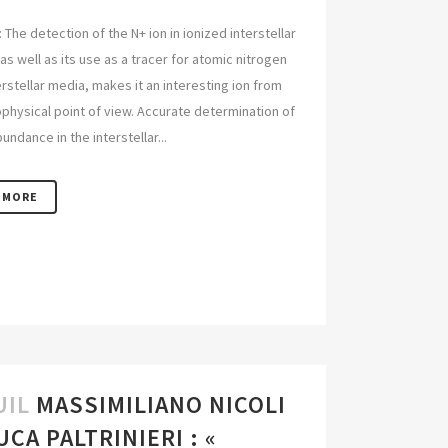
 The detection of the N+ ion in ionized interstellar
as well as its use as a tracer for atomic nitrogen
terstellar media, makes it an interesting ion from
ophysical point of view. Accurate determination of
undance in the interstellar...
 MORE
UIL
MASSIMILIANO NICOLI
UCA PALTRINIERI : «