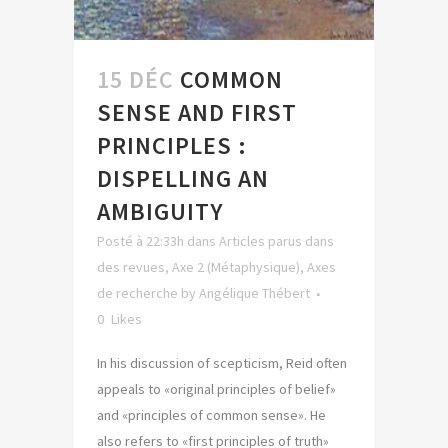
15 DÉC
COMMON
SENSE AND FIRST
PRINCIPLES :
DISPELLING AN
AMBIGUITY
Posté à 22:33h
dans
Articles parus dans
des revues
,
Axe 2 (Métaphysique)
,
Axes
de recherche
by
Angélique Thébert
0
Likes
In his discussion of scepticism, Reid often
appeals to «original principles of belief»
and «principles of common sense». He
also refers to «first principles of truth»