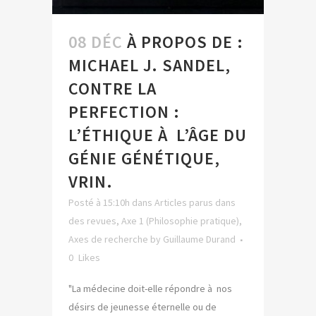
08 DÉC
À PROPOS DE :
MICHAEL J. SANDEL,
CONTRE LA
PERFECTION :
L’ÉTHIQUE À L’ÂGE DU
GÉNIE GÉNÉTIQUE,
VRIN.
Posté à 15:10h
dans
Articles parus dans
des revues
,
Axe 1 (Philosophie pratique)
,
Axes de recherche
by
Guillaume Durand
0
Likes
"La médecine doit-elle répondre à nos
désirs de jeunesse éternelle ou de