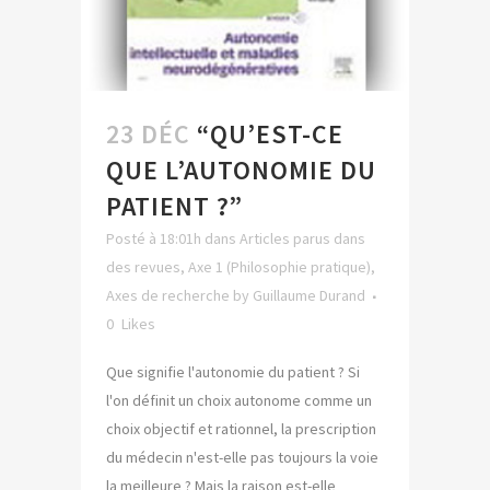
23 DÉC
“QU’EST-CE
QUE L’AUTONOMIE DU
PATIENT ?”
Posté à 18:01h
dans
Articles parus dans
des revues
,
Axe 1 (Philosophie pratique)
,
Axes de recherche
by
Guillaume Durand
0
Likes
Que signifie l'autonomie du patient ? Si
l'on définit un choix autonome comme un
choix objectif et rationnel, la prescription
du médecin n'est-elle pas toujours la voie
la meilleure ? Mais la raison est-elle