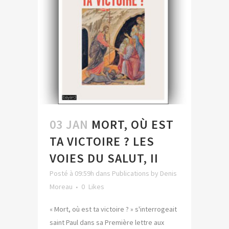
03 JAN
MORT, OÙ EST
TA VICTOIRE ? LES
VOIES DU SALUT, II
Posté à 09:59h
dans
Publications
by
Denis
Moreau
0
Likes
« Mort, où est ta victoire ? » s'interrogeait
saint Paul dans sa Première lettre aux