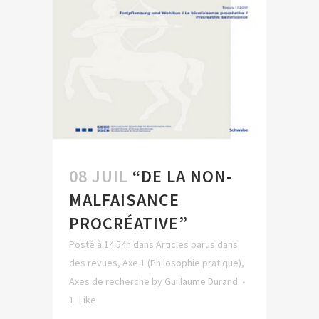
08 JUIL
“DE LA NON-
MALFAISANCE
PROCRÉATIVE”
Posté à 14:54h
dans
Articles parus dans
des revues
,
Axe 1 (Philosophie pratique)
,
Axes de recherche
by
Guillaume Durand
1
Like