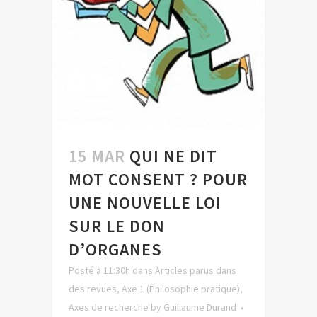
15 MAR
QUI NE DIT
MOT CONSENT ? POUR
UNE NOUVELLE LOI
SUR LE DON
D’ORGANES
Posté à 11:30h
dans
Articles parus dans
des revues
,
Axe 1 (Philosophie pratique)
,
Axes de recherche
by
Guillaume Durand