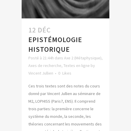
12 DÉC
EPISTÉMOLOGIE
HISTORIQUE
Posté à 21:44h
dans
Axe 2 (Métaphysique)
,
Axes de recherche
,
Textes en ligne
by
Vincent Jullien
0
Likes
Ces trois textes sont des notes du cours
donné par Vincent Jullien au séminaire de
M2, LOPHISS (Paris7, ENS). Il comprend
trois parties: la première concerne le
système du monde, la seconde, les
théories concernant les mouvements des