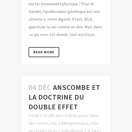
perfectionnement physique ? Pour M.
Sandel, l'amélioration génétique est une
atteinte à notre dignité. Il faut, dit-il,
apprécier la vie comme un don. Mais dans
ce qui nous est donné, tout est-il bon...
READ MORE
04 DÉC
ANSCOMBE ET
LA DOCTRINE DU
DOUBLE EFFET
Posté à 15:28h
dans
Articles parus dans
des revues
,
Axe 2 (Métaphysique)
,
Axes
de recherche
by
Cyrille Michon
0
Likes