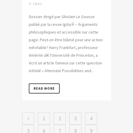
0
Likes
Dossier dirigé par Ghislain Le Gousse
publié par la revue IgiturÂ – Arguments
philosophiques et accessible sur cette
page. Peut-on être blâmé pour une action
inévitable? Harry Frankfurt, professeur
émérite aÌ€ l'Université de Princeton, a
écrit un article fameux sur cette question
intitulé « Alternate Possibilities and...
READ MORE
1
2
3
4
5
6
7
8
9