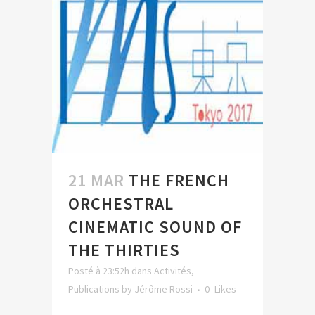
21 MAR
THE FRENCH
ORCHESTRAL
CINEMATIC SOUND OF
THE THIRTIES
Posté à 23:52h
dans
Activités
,
Publications
by
Jérôme Rossi
0
Likes