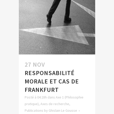
27 NOV
RESPONSABILITÉ
MORALE ET CAS DE
FRANKFURT
Posté à 04:28h
dans
Axe 1 (Philosophie
pratique)
,
Axes de recherche
,
Publications
by
Ghislain Le Gousse