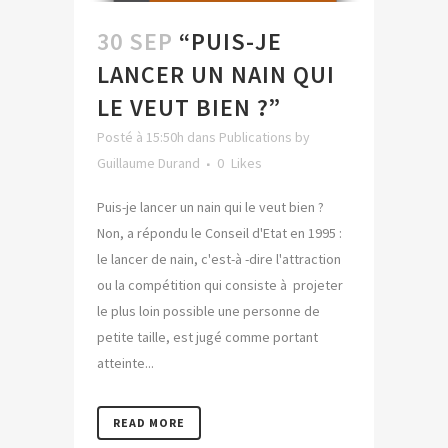
30 SEP
“PUIS-JE
LANCER UN NAIN QUI
LE VEUT BIEN ?”
Posté à 15:50h
dans
Publications
by
Guillaume Durand
0
Likes
Puis-je lancer un nain qui le veut bien ?
Non, a répondu le Conseil d'Etat en 1995 :
le lancer de nain, c'est-à -dire l'attraction
ou la compétition qui consiste à projeter
le plus loin possible une personne de
petite taille, est jugé comme portant
atteinte...
READ MORE