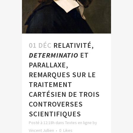
01 DÉC
RELATIVITÉ,
DETERMINATIO
ET
PARALLAXE,
REMARQUES SUR LE
TRAITEMENT
CARTÉSIEN DE TROIS
CONTROVERSES
SCIENTIFIQUES
Posté à 12:18h
dans
Textes en ligne
by
Vincent Jullien
0
Likes