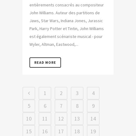
entièrements consacrés au compositeur
John Williams. Auteur des partitions de
Jaws, Star Wars, Indiana Jones, Jurassic
Park, Harry Potter et Tintin, John Williams
est également scénariste musical - pour
Wyler, Altman, Eastwood,...
READ MORE
1
2
3
4
5
6
7
8
9
10
11
12
13
14
15
16
17
18
19