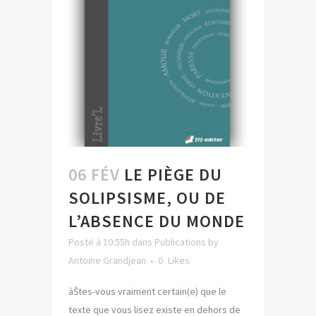
06 FÉV
LE PIÈGE DU
SOLIPSISME, OU DE
L’ABSENCE DU MONDE
Posté à 10:55h
dans
Publications
by
Antoine Grandjean
0
Likes
àŠtes-vous vraiment certain(e) que le
texte que vous lisez existe en dehors de