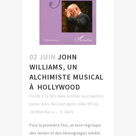
02 JUIN
JOHN
WILLIAMS, UN
ALCHIMISTE MUSICAL
À HOLLYWOOD
Posté à 11:01h
dans
Articles ou chapitres
parus dans des ouvrages collectifs
by
Jérôme Rossi
0
Likes
Pour la première fois, un livre regroupe
des textes et des témoignages inédits