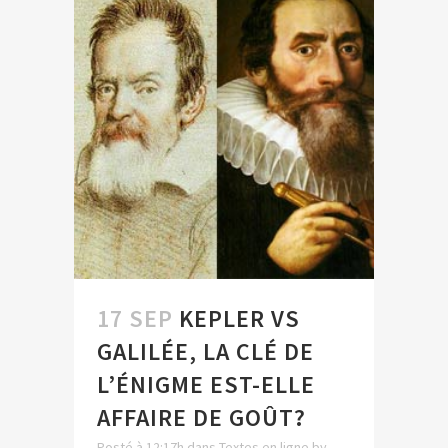
17 SEP
KEPLER VS
GALILÉE, LA CLÉ DE
L’ÉNIGME EST-ELLE
AFFAIRE DE GOÛT?
Posté à 12:17h
dans
Textes en ligne
by