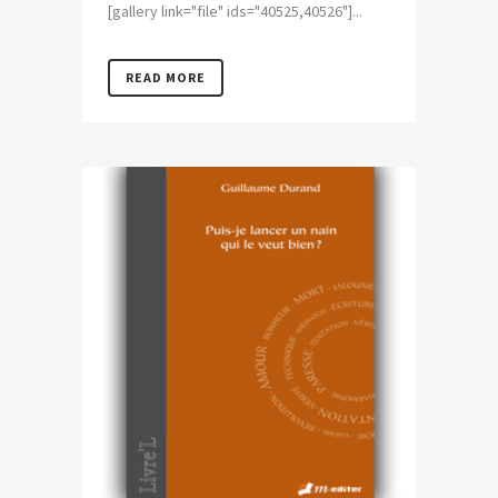
[gallery link="file" ids="40525,40526"]...
READ MORE