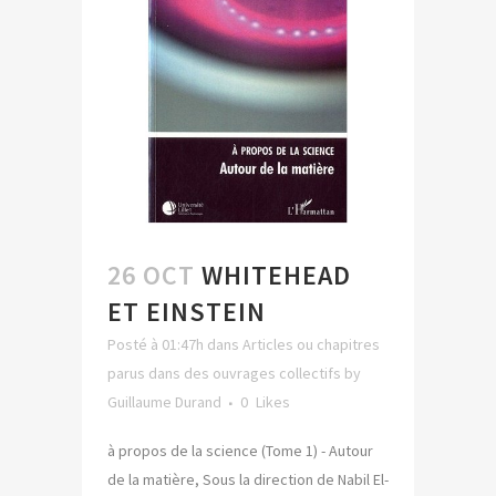
26 OCT
WHITEHEAD
ET EINSTEIN
Posté à 01:47h
dans
Articles ou chapitres
parus dans des ouvrages collectifs
by
Guillaume Durand
0
Likes
à propos de la science (Tome 1) - Autour
de la matière, Sous la direction de Nabil El-