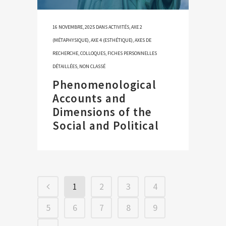
16 NOVEMBRE, 2025
DANS
ACTIVITÉS
,
AXE 2
(MÉTAPHYSIQUE)
,
AXE 4 (ESTHÉTIQUE)
,
AXES DE
RECHERCHE
,
COLLOQUES
,
FICHES PERSONNELLES
DÉTAILLÉES
,
NON CLASSÉ
Phenomenological
Accounts and
Dimensions of the
Social and Political
1
2
3
4
5
6
7
8
9