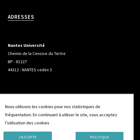
ADRESSES
Nantes Université
Chemin de la Censive du Tertre
BP - 81227
44312 - NANTES cedex 3
Université de Rennes
Nous utilisons les cookies pour nos statistiques de
Campus de Beaulieu
fréquentation. En continuant à utiliser le site, vous acceptez
263 Avenue Général Leclerc
l’utilisation des cookies
CS 74205
35042 - RENNES cedex
J'ACCEPTE
POLITIQUE