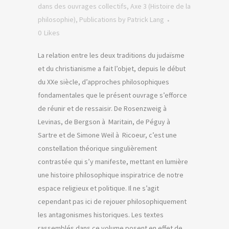
dans des ouvrages collectifs
,
Axe 3 (Histoire de la
philosophie)
,
Publications
by
Patrick Lang
0
Likes
La relation entre les deux traditions du judaïsme
et du christianisme a fait l’objet, depuis le début
du XXe siècle, d’approches philosophiques
fondamentales que le présent ouvrage s’efforce
de réunir et de ressaisir. De Rosenzweig à
Levinas, de Bergson à Maritain, de Péguy à
Sartre et de Simone Weil à Ricoeur, c’est une
constellation théorique singulièrement
contrastée qui s’y manifeste, mettant en lumière
une histoire philosophique inspiratrice de notre
espace religieux et politique. Il ne s’agit
cependant pas ici de rejouer philosophiquement
les antagonismes historiques. Les textes
rassemblés dans ce volume posent en effet de