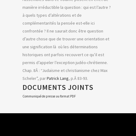
manière irréductible la question : qui est l’autre ?
à quels types d’altérations et de
complémentarités la pensée est-elle ici
confrontée ? Il ne saurait donc être question
d’autre chose que de trouver une orientation et
une signification là où les déterminations
historiques ont parfois recouvert ce qu’il est
permis d’appeler l’exception judéo-chrétienne.
Chap. 8Â : “Judaïsme et christianisme chez Max
Scheler”, par
Patrick Lang
, p.Â 83-93.
DOCUMENTS JOINTS
Communiqué de presse au format PDF