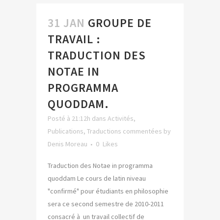
31 JAN
GROUPE DE
TRAVAIL :
TRADUCTION DES
NOTAE IN
PROGRAMMA
QUODDAM.
Posté à 21:12h
dans
Activités
,
Publications
,
Traductions commentées
by
Denis Moreau
0
Likes
Traduction des Notae in programma
quoddam Le cours de latin niveau
"confirmé" pour étudiants en philosophie
sera ce second semestre de 2010-2011
consacré à un travail collectif de