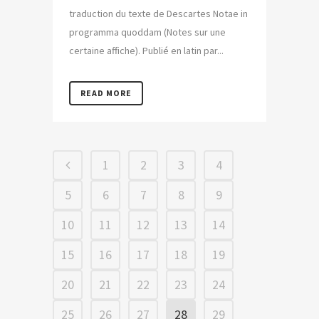
traduction du texte de Descartes Notae in
programma quoddam (Notes sur une
certaine affiche). Publié en latin par...
READ MORE
1
2
3
4
5
6
7
8
9
10
11
12
13
14
15
16
17
18
19
20
21
22
23
24
25
26
27
28
29