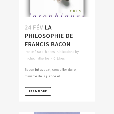
24 FÉV
LA
PHILOSOPHIE DE
FRANCIS BACON
Posté à 00:21h
dans
Publications
by
michelmalherbe
0
Likes
Bacon fut avocat, conseiller du roi,
ministre de la justice et...
READ MORE