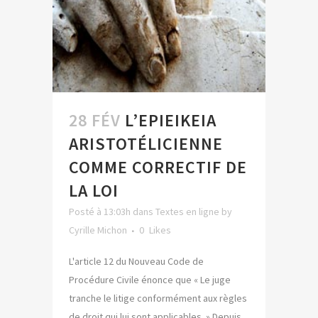
28 FÉV
L’EPIEIKEIA
ARISTOTÉLICIENNE
COMME CORRECTIF DE
LA LOI
Posté à 13:03h
dans
Textes en ligne
by
Cyrille Michon
0
Likes
L'article 12 du Nouveau Code de
Procédure Civile énonce que « Le juge
tranche le litige conformément aux règles
de droit qui lui sont applicables. » Depuis