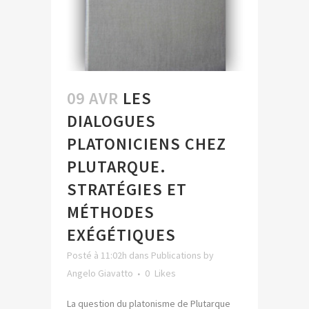
09 AVR
LES
DIALOGUES
PLATONICIENS CHEZ
PLUTARQUE.
STRATÉGIES ET
MÉTHODES
EXÉGÉTIQUES
Posté à 11:02h
dans
Publications
by
Angelo Giavatto
0
Likes
La question du platonisme de Plutarque