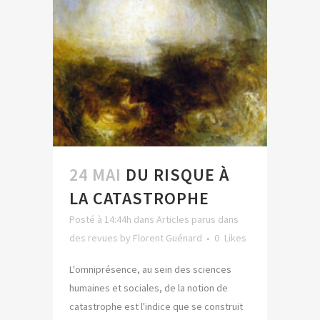
24 MAI
DU RISQUE À
LA CATASTROPHE
Posté à 14:44h
dans
Articles parus dans
des revues
by
Florent Guénard
0
Likes
L'omniprésence, au sein des sciences
humaines et sociales, de la notion de
catastrophe est l'indice que se construit