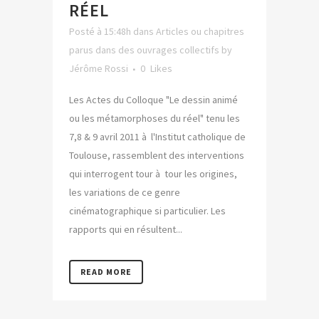
RÉEL
Posté à 15:48h
dans
Articles ou chapitres
parus dans des ouvrages collectifs
by
Jérôme Rossi
0
Likes
Les Actes du Colloque "Le dessin animé
ou les métamorphoses du réel" tenu les
7,8 & 9 avril 2011 à l'Institut catholique de
Toulouse, rassemblent des interventions
qui interrogent tour à tour les origines,
les variations de ce genre
cinématographique si particulier. Les
rapports qui en résultent...
READ MORE