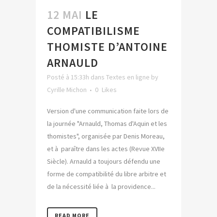
12 MAI
LE
COMPATIBILISME
THOMISTE D’ANTOINE
ARNAULD
Posté à 15:33h
dans
Textes en ligne
by
Cyrille Michon
0
Likes
Version d'une communication faite lors de
la journée "Arnauld, Thomas d'Aquin et les
thomistes", organisée par Denis Moreau,
et à paraître dans les actes (Revue XVIIe
Siècle). Arnauld a toujours défendu une
forme de compatibilité du libre arbitre et
de la nécessité liée à la providence...
READ MORE