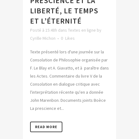
PRESCIENCE ET LA
LIBERTÉ, LE TEMPS
ET L’ÉTERNITÉ
Posté à 15:48h
dans
Textes en ligne
by
Cyrille Michon
0
Likes
Texte présenté lors d'une journée sur la
Consolation de Philosophie organisée par
F. Le Blay et A. Giavatto, et à paraître dans
les Actes. Commentaire du livre V de la
Consolation en dialogue critique avec
l'interprétation récente qu'en a donnée
John Marenbon. Documents joints Boèce
La prescience et...
READ MORE