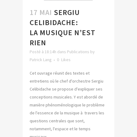
17 MAI
SERGIU
CELIBIDACHE:
LA MUSIQUE N’EST
RIEN
Posté à 18:14h
dans
Publications
by
Patrick Lang
0
Likes
Cet ouvrage réunit des textes et
entretiens où le chef d'orchestre Sergiu
Celibidache se propose d'expliquer ses
conceptions musicales. Y est abordé de
manière phénoménologique le problème
de l'essence de la musique à travers les
questions centrales que sont,
notamment, l'espace et le temps
musicaux,...