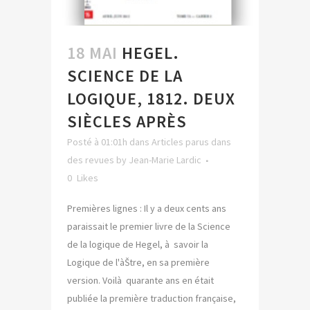
18 MAI
HEGEL.
SCIENCE DE LA
LOGIQUE, 1812. DEUX
SIÈCLES APRÈS
Posté à 01:01h
dans
Articles parus dans
des revues
by
Jean-Marie Lardic
0
Likes
Premières lignes : Il y a deux cents ans
paraissait le premier livre de la Science
de la logique de Hegel, à savoir la
Logique de l'àŠtre, en sa première
version. Voilà quarante ans en était
publiée la première traduction française,