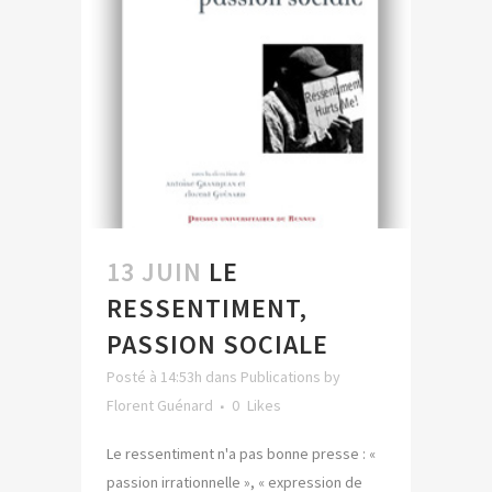
13 JUIN
LE
RESSENTIMENT,
PASSION SOCIALE
Posté à 14:53h
dans
Publications
by
Florent Guénard
0
Likes
Le ressentiment n'a pas bonne presse : «
passion irrationnelle », « expression de