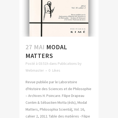
27 MAI
MODAL
MATTERS
Posté à 03:51h
dans
Publications
by
Webmaster
0
Likes
Revue publiée par le Laboratoire
d'Histoire des Sciences et de Philosophie
– Archives H. Poincare. Filipe Drapeau
Contim & Sébastien Motta (éds), Modal
Matters, Philosophia Scientià¦, Vol. 16,
cahier 2, 2012. Table des matières - Filipe