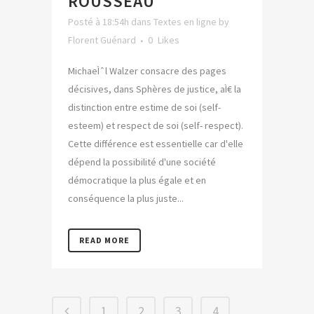
ROUSSEAU
Posté à 18:54h
dans
Textes en ligne
by
Florent Guénard
0
Likes
MichaeÌˆl Walzer consacre des pages
décisives, dans Sphères de justice, aÌ€ la
distinction entre estime de soi (self-
esteem) et respect de soi (self- respect).
Cette différence est essentielle car d'elle
dépend la possibilité d'une société
démocratique la plus égale et en
conséquence la plus juste...
READ MORE
1
2
3
4