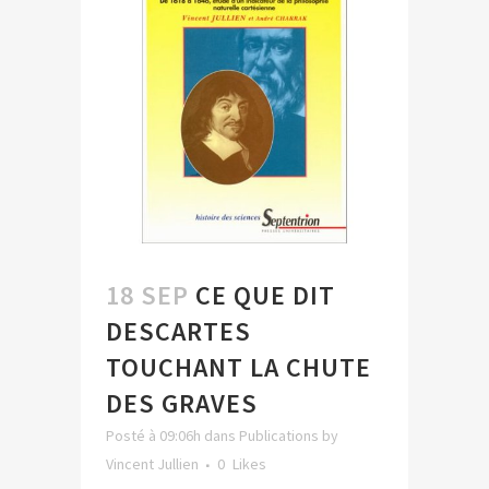
18 SEP
CE QUE DIT
DESCARTES
TOUCHANT LA CHUTE
DES GRAVES
Posté à 09:06h
dans
Publications
by
Vincent Jullien
0
Likes