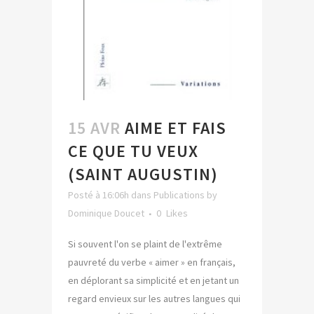
15 AVR
AIME ET FAIS
CE QUE TU VEUX
(SAINT AUGUSTIN)
Posté à 16:06h
dans
Publications
by
Dominique Doucet
0
Likes
Si souvent l'on se plaint de l'extrême
pauvreté du verbe « aimer » en français,
en déplorant sa simplicité et en jetant un
regard envieux sur les autres langues qui