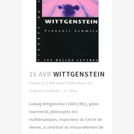
15 AVR
WITTGENSTEIN
Posté à 12:42h
dans
Publications
by
François Schmitz
0
Likes
Ludwig Wittgenstein (1889-1951), génie
tourmenté, philosophe des
mathématiques, inspirateur du Cercle de
Vienne, a contribué au renouvellement de