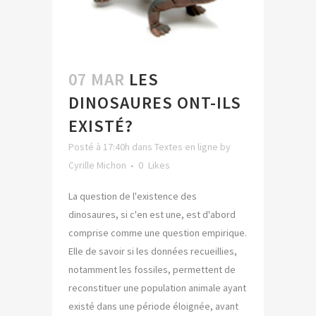
07 MAR
LES
DINOSAURES ONT-ILS
EXISTÉ?
Posté à 17:40h
dans
Textes en ligne
by
Cyrille Michon
0
Likes
La question de l'existence des
dinosaures, si c'en est une, est d'abord
comprise comme une question empirique.
Elle de savoir si les données recueillies,
notamment les fossiles, permettent de
reconstituer une population animale ayant
existé dans une période éloignée, avant