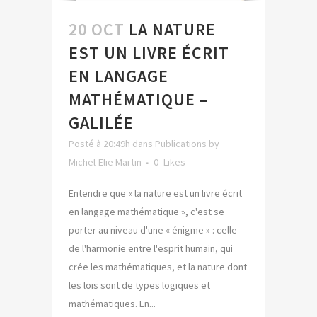
20 OCT
LA NATURE
EST UN LIVRE ÉCRIT
EN LANGAGE
MATHÉMATIQUE –
GALILÉE
Posté à 20:49h
dans
Publications
by
Michel-Elie Martin
0
Likes
Entendre que « la nature est un livre écrit
en langage mathématique », c'est se
porter au niveau d'une « énigme » : celle
de l'harmonie entre l'esprit humain, qui
crée les mathématiques, et la nature dont
les lois sont de types logiques et
mathématiques. En...