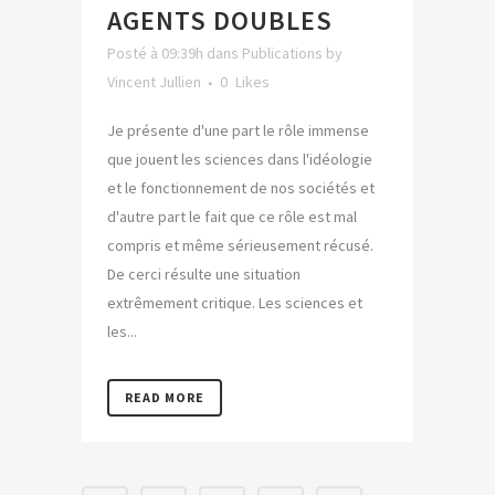
AGENTS DOUBLES
Posté à 09:39h
dans
Publications
by
Vincent Jullien
0
Likes
Je présente d'une part le rôle immense
que jouent les sciences dans l'idéologie
et le fonctionnement de nos sociétés et
d'autre part le fait que ce rôle est mal
compris et même sérieusement récusé.
De cerci résulte une situation
extrêmement critique. Les sciences et
les...
READ MORE