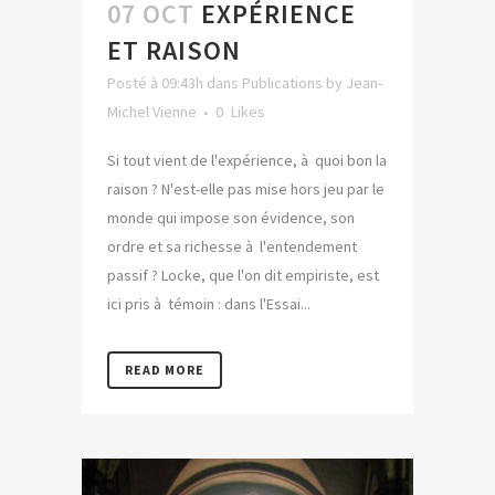
07 OCT
EXPÉRIENCE
ET RAISON
Posté à 09:43h
dans
Publications
by
Jean-
Michel Vienne
0
Likes
Si tout vient de l'expérience, à quoi bon la
raison ? N'est-elle pas mise hors jeu par le
monde qui impose son évidence, son
ordre et sa richesse à l'entendement
passif ? Locke, que l'on dit empiriste, est
ici pris à témoin : dans l'Essai...
READ MORE