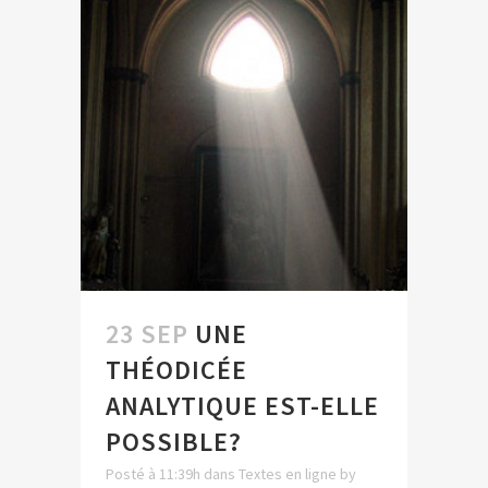
23 SEP
UNE
THÉODICÉE
ANALYTIQUE EST-ELLE
POSSIBLE?
Posté à 11:39h
dans
Textes en ligne
by