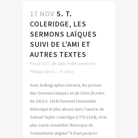
17 NOV
S. T.
COLERIDGE, LES
SERMONS LAÏQUES
SUIVI DE L’AMI ET
AUTRES TEXTES
Posté à 15:16h
dans
Publications
by
Philippe Beck
0
Likes
Avec la Biographia Literaria, les proses
des Sermons laïques et de L'Ami (écrites
de 1816 à 1818) forment l'ensemble
théorique le plus abouti dans l'œuvre de
Samuel Taylor Coleridge (1772-1834), et le
plus vaste ensemble théorique du
"romantisme anglais". Il était jusqu'ici