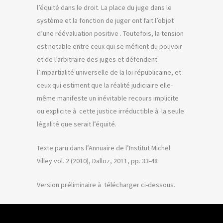
l’équité dans le droit. La place du juge dans le
système et la fonction de juger ont fait l’objet
d’une réévaluation positive . Toutefois, la tension
est notable entre ceux qui se méfient du pouvoir
et de l’arbitraire des juges et défendent
l’impartialité universelle de la loi républicaine, et
ceux qui estiment que la réalité judiciaire elle-
même manifeste un inévitable recours implicite
ou explicite à cette justice irréductible à la seule
légalité que serait l’équité.
Texte paru dans l’Annuaire de l’Institut Michel
Villey vol. 2 (2010), Dalloz, 2011, pp. 33-48
Version préliminaire à télécharger ci-dessous.