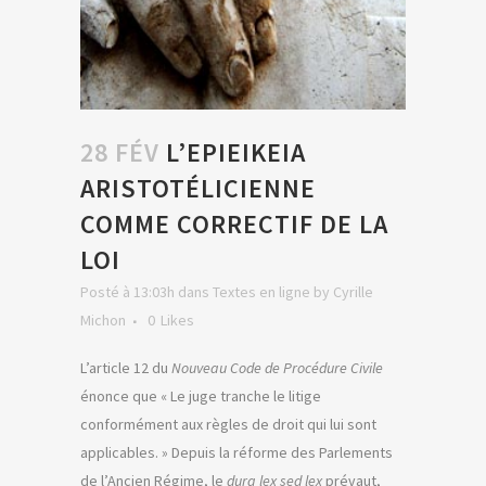
28 FÉV
L’EPIEIKEIA
ARISTOTÉLICIENNE
COMME CORRECTIF DE LA
LOI
Posté à 13:03h
dans
Textes en ligne
by
Cyrille
Michon
0
Likes
L’article 12 du
Nouveau Code de Procédure Civile
énonce que « Le juge tranche le litige
conformément aux règles de droit qui lui sont
applicables. » Depuis la réforme des Parlements
de l’Ancien Régime, le
dura lex sed lex
prévaut,