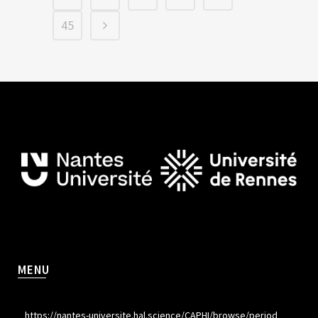
45
MENU
https://nantes-universite.hal.science/CAPHI/browse/period