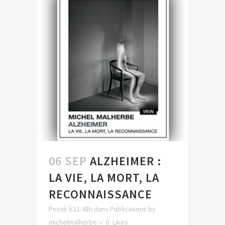
06 SEP
ALZHEIMER :
LA VIE, LA MORT, LA
RECONNAISSANCE
Posté à 11:48h
dans
Publications
by
michelmalherbe
0
Likes