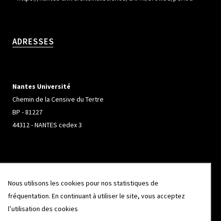
ADRESSES
Nantes Université
Chemin de la Censive du Tertre
BP - 81227
44312 - NANTES cedex 3
Université de Rennes
Nous utilisons les cookies pour nos statistiques de
Campus de Beaulieu
fréquentation. En continuant à utiliser le site, vous acceptez
263 Avenue Général Leclerc
l’utilisation des cookies
CS 74205