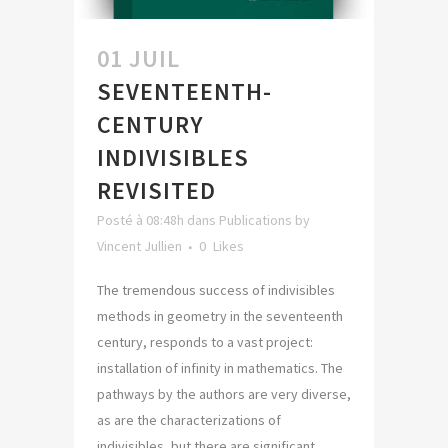
01 JUIL
SEVENTEENTH-
CENTURY
INDIVISIBLES
REVISITED
Posté à 08:48h
dans
Publications
by
Vincent Jullien
0
Likes
The tremendous success of indivisibles
methods in geometry in the seventeenth
century, responds to a vast project:
installation of infinity in mathematics. The
pathways by the authors are very diverse,
as are the characterizations of
indivisibles, but there are significant