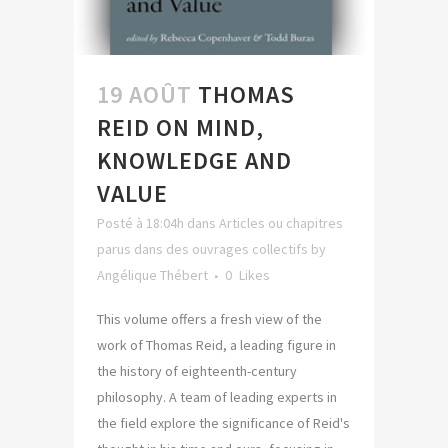
19 AOÛT
THOMAS
REID ON MIND,
KNOWLEDGE AND
VALUE
Posté à 18:04h
dans
Articles ou chapitres
parus dans des ouvrages collectifs
by
Angélique Thébert
0
Likes
This volume offers a fresh view of the
work of Thomas Reid, a leading figure in
the history of eighteenth-century
philosophy. A team of leading experts in
the field explore the significance of Reid's