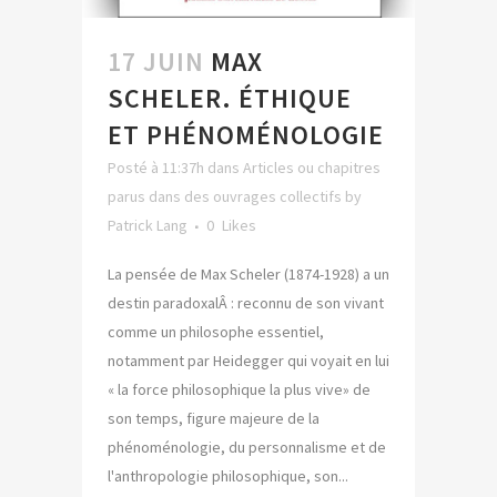
17 JUIN
MAX
SCHELER. ÉTHIQUE
ET PHÉNOMÉNOLOGIE
Posté à 11:37h
dans
Articles ou chapitres
parus dans des ouvrages collectifs
by
Patrick Lang
0
Likes
La pensée de Max Scheler (1874-1928) a un
destin paradoxalÂ : reconnu de son vivant
comme un philosophe essentiel,
notamment par Heidegger qui voyait en lui
« la force philosophique la plus vive» de
son temps, figure majeure de la
phénoménologie, du personnalisme et de
l'anthropologie philosophique, son...