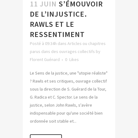
11 JUIN
S’ÉMOUVOIR
DE L’INJUSTICE.
RAWLS ET LE
RESSENTIMENT
Posté à 09:34h
dans
Articles ou chapitres
parus dans des ouvrages collectifs
by
Florent Guénard
0
Likes
Le Sens de la justice, une "utopie réaliste"
? Rawls et ses critiques, ouvrage collectif
sous la direction de S. Guérard de la Tour,
G. Radica et C. Spector. Le sens de la
justice, selon John Rawls, s'avère
indispensable pour qu'une société bien
ordonnée soit stable et...