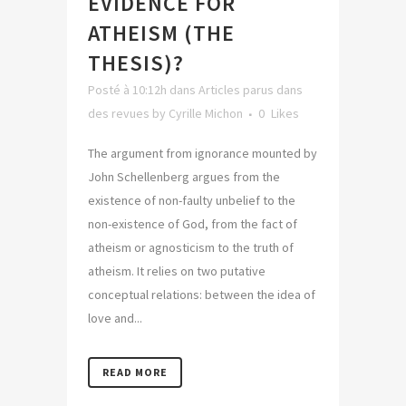
EVIDENCE FOR
ATHEISM (THE
THESIS)?
Posté à 10:12h
dans
Articles parus dans
des revues
by
Cyrille Michon
0
Likes
The argument from ignorance mounted by
John Schellenberg argues from the
existence of non-faulty unbelief to the
non-existence of God, from the fact of
atheism or agnosticism to the truth of
atheism. It relies on two putative
conceptual relations: between the idea of
love and...
READ MORE