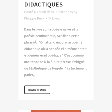
DIDACTIQUES
Posté à 17:07h
dans
Publications
by
Philippe Beck
0
Likes
Dans le livre sur la poésie naïve et la
poésie sentimentale, Schiller a cette
phraseÂ : "On attend encore un poème
didactique où la pensée elle-même serait
et demeurerait poétique." C'est comme
une réponse à la future phrase ambiguë
de l'Esthétique de HegelÂ : "à strictement
parler,...
READ MORE