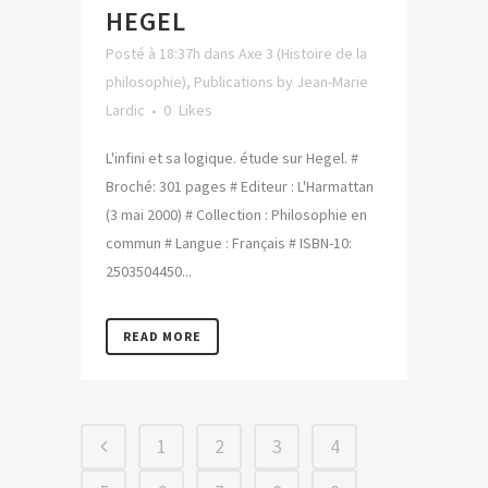
HEGEL
Posté à 18:37h
dans
Axe 3 (Histoire de la
philosophie)
,
Publications
by
Jean-Marie
Lardic
0
Likes
L'infini et sa logique. étude sur Hegel. #
Broché: 301 pages # Editeur : L'Harmattan
(3 mai 2000) # Collection : Philosophie en
commun # Langue : Français # ISBN-10:
2503504450...
READ MORE
1
2
3
4