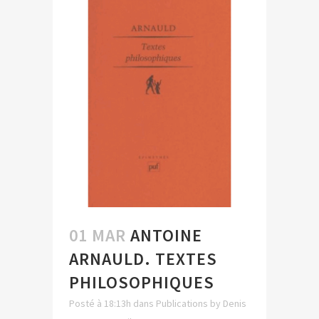
01 MAR
ANTOINE
ARNAULD. TEXTES
PHILOSOPHIQUES
Posté à 18:13h
dans
Publications
by
Denis