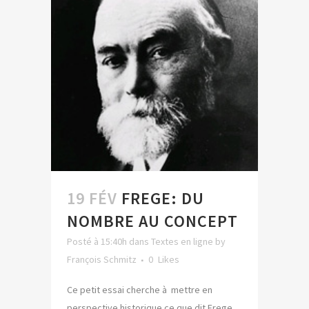
19 FÉV
FREGE: DU
NOMBRE AU CONCEPT
Posté à 15:40h
dans
Textes en ligne
by
François Schmitz
0
Likes
Ce petit essai cherche à mettre en
perspective historique ce que dit Frege