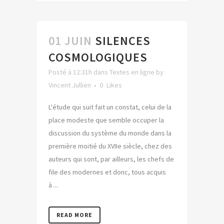
01 JUIN
SILENCES
COSMOLOGIQUES
Posté à 12:31h
dans
Textes en ligne
by
Vincent Jullien
0
Likes
L'étude qui suit fait un constat, celui de la
place modeste que semble occuper la
discussion du système du monde dans la
première moitié du XVIIe siècle, chez des
auteurs qui sont, par ailleurs, les chefs de
file des modernes et donc, tous acquis
à ...
READ MORE