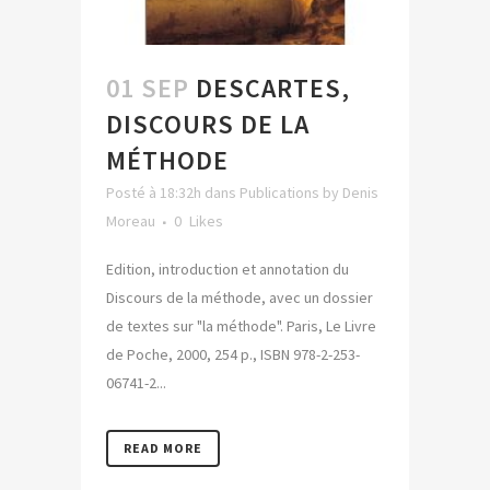
01 SEP
DESCARTES,
DISCOURS DE LA
MÉTHODE
Posté à 18:32h
dans
Publications
by
Denis
Moreau
0
Likes
Edition, introduction et annotation du
Discours de la méthode, avec un dossier
de textes sur "la méthode". Paris, Le Livre
de Poche, 2000, 254 p., ISBN 978-2-253-
06741-2...
READ MORE