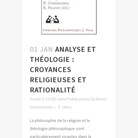
01 JAN
ANALYSE ET
THÉOLOGIE :
CROYANCES
RELIGIEUSES ET
RATIONALITÉ
Posté à 18:55h
dans
Publications
by
Bruno
Gnassounou
0
Likes
La philosophie de la religion et la
théologie philosophique sont
particulièrement vivantes dans la