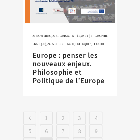
26 NOVEMBRE, 2021
DANS
ACTIVITÉS
,
AXE 1 (PHILOSOPHIE
PRATIQUE)
,
AXES DE RECHERCHE
,
COLLOQUES
,
LE CAPHI
Europe : penser les
nouveaux enjeux.
Philosophie et
Politique de l’Europe
1
2
3
4
5
6
7
8
9