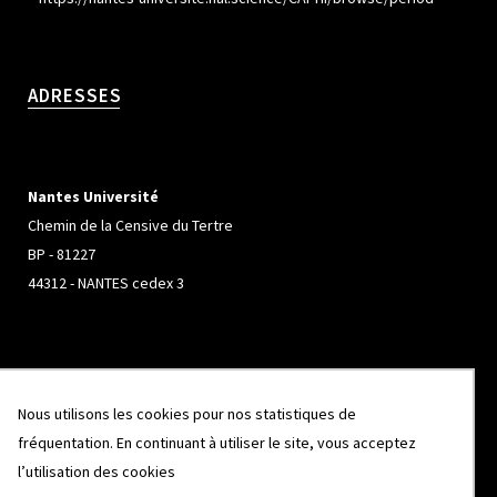
ADRESSES
Nantes Université
Chemin de la Censive du Tertre
BP - 81227
44312 - NANTES cedex 3
Université de Rennes
Nous utilisons les cookies pour nos statistiques de
Campus de Beaulieu
fréquentation. En continuant à utiliser le site, vous acceptez
263 Avenue Général Leclerc
l’utilisation des cookies
CS 74205