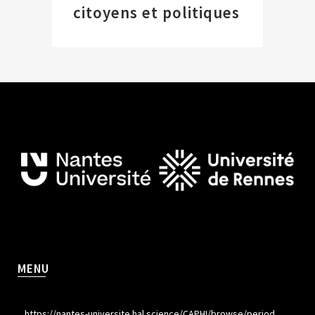
citoyens et politiques
MENU
https://nantes-universite.hal.science/CAPHI/browse/period