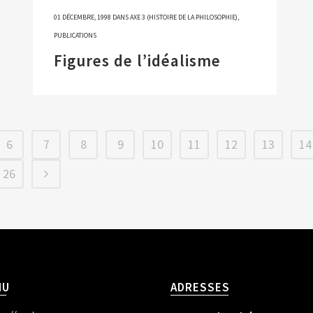
01 DÉCEMBRE, 1998
DANS
AXE 3 (HISTOIRE DE LA PHILOSOPHIE)
,
PUBLICATIONS
Figures de l’idéalisme
6
7
8
9
10
11
12
13
14
26
NU
ADRESSES