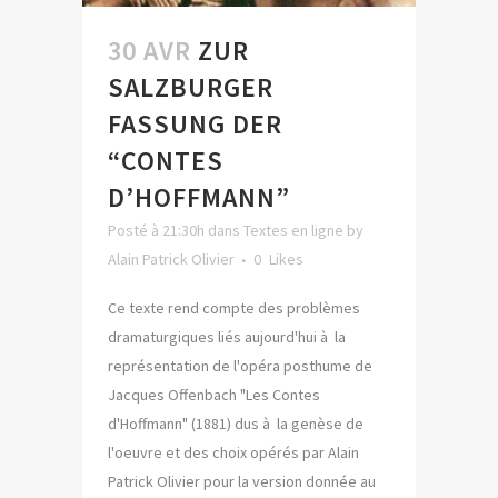
30 AVR
ZUR
SALZBURGER
FASSUNG DER
“CONTES
D’HOFFMANN”
Posté à 21:30h
dans
Textes en ligne
by
Alain Patrick Olivier
0
Likes
Ce texte rend compte des problèmes
dramaturgiques liés aujourd'hui à la
représentation de l'opéra posthume de
Jacques Offenbach "Les Contes
d'Hoffmann" (1881) dus à la genèse de
l'oeuvre et des choix opérés par Alain
Patrick Olivier pour la version donnée au