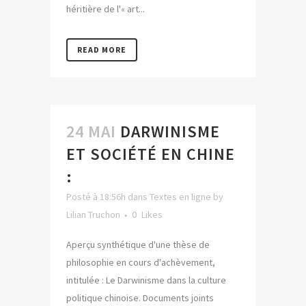
héritière de l'« art...
READ MORE
24 MAI
DARWINISME
ET SOCIÉTÉ EN CHINE
:
Posté à 18:56h
dans
Textes en ligne
by
Lilian Truchon
0
Likes
Aperçu synthétique d'une thèse de
philosophie en cours d'achèvement,
intitulée : Le Darwinisme dans la culture
politique chinoise. Documents joints