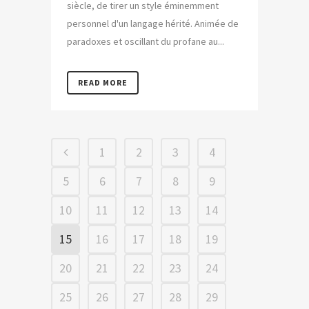
siècle, de tirer un style éminemment
personnel d'un langage hérité. Animée de
paradoxes et oscillant du profane au...
READ MORE
1
2
3
4
5
6
7
8
9
10
11
12
13
14
15
16
17
18
19
20
21
22
23
24
25
26
27
28
29