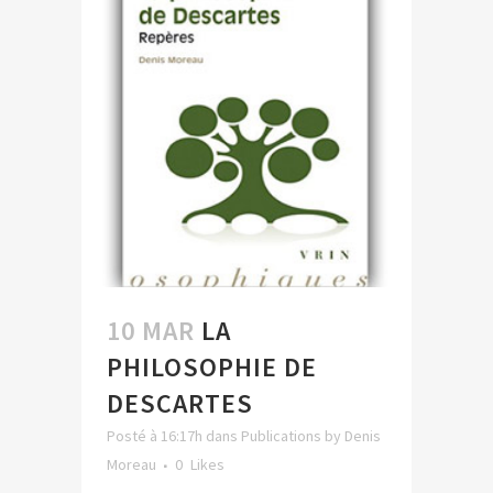
10 MAR
LA
PHILOSOPHIE DE
DESCARTES
Posté à 16:17h
dans
Publications
by
Denis
Moreau
0
Likes