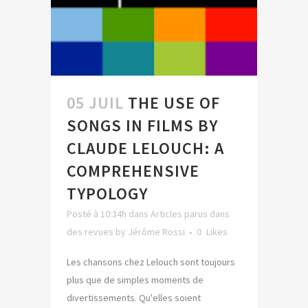
05 JUIL
THE USE OF
SONGS IN FILMS BY
CLAUDE LELOUCH: A
COMPREHENSIVE
TYPOLOGY
Posté à 10:34h
dans
Articles parus dans
des revues
by
Jérôme Rossi
0
Likes
Les chansons chez Lelouch sont toujours
plus que de simples moments de
divertissements. Qu'elles soient