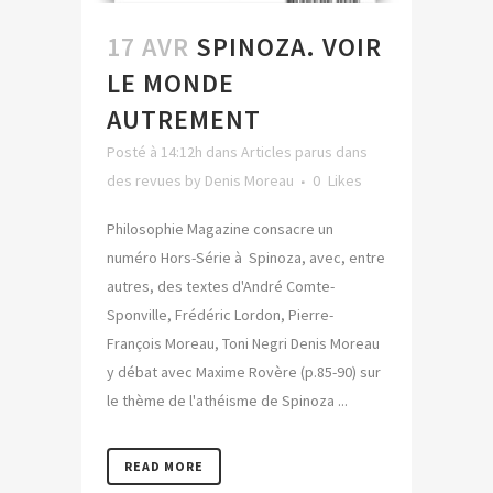
17 AVR
SPINOZA. VOIR
LE MONDE
AUTREMENT
Posté à 14:12h
dans
Articles parus dans
des revues
by
Denis Moreau
0
Likes
Philosophie Magazine consacre un
numéro Hors-Série à Spinoza, avec, entre
autres, des textes d'André Comte-
Sponville, Frédéric Lordon, Pierre-
François Moreau, Toni Negri Denis Moreau
y débat avec Maxime Rovère (p.85-90) sur
le thème de l'athéisme de Spinoza ...
READ MORE