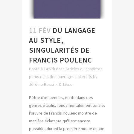
11 FÉV
DU LANGAGE
AU STYLE,
SINGULARITÉS DE
FRANCIS POULENC
Posté à 14:57h
dans
Articles ou chapitres
parus dans des ouvrages collectifs
by
Jérôme Rossi
0
Likes
Pétrie d'influences, écrite dans des
genres établis, fondamentalement tonale,
l'œuvre de Francis Poulenc montre de
manière éclatante qu'il est encore
possible, durant la première moitié du xxe