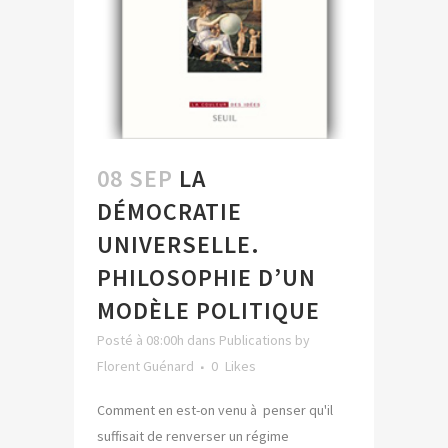
08 SEP
LA
DÉMOCRATIE
UNIVERSELLE.
PHILOSOPHIE D’UN
MODÈLE POLITIQUE
Posté à 08:00h
dans
Publications
by
Florent Guénard
0
Likes
Comment en est-on venu à penser qu'il
suffisait de renverser un régime