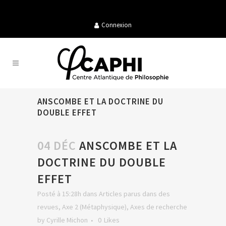
Connexion
ANSCOMBE ET LA DOCTRINE DU
DOUBLE EFFET
04 DÉC
ANSCOMBE ET LA
DOCTRINE DU DOUBLE
EFFET
Posté à 15:28h
dans
Articles parus dans des
revues
,
Axe 2 (Métaphysique)
,
Axes de recherche
by
Cyrille Michon
0
Likes