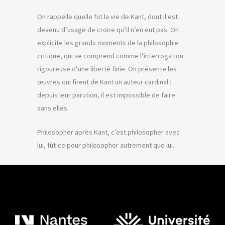
On rappelle quelle fut la vie de Kant, dont il est
devenu d’usage de croire qu’il n’en eut pas. On
explicite les grands moments de la philosophie
critique, qui se comprend comme l’interrogation
rigoureuse d’une liberté finie. On présente les
œuvres qui firent de Kant un auteur cardinal :
depuis leur parution, il est impossible de faire
sans elles.
Philosopher après Kant, c’est philosopher avec
lui, fût-ce pour philosopher autrement que lui.