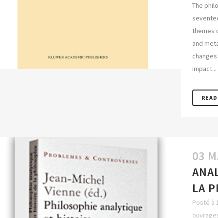
The phil
seventee
themes o
and meta
changes 
impact...
READ
03 M
ANAL
LA 
Posté à 
ouvrages