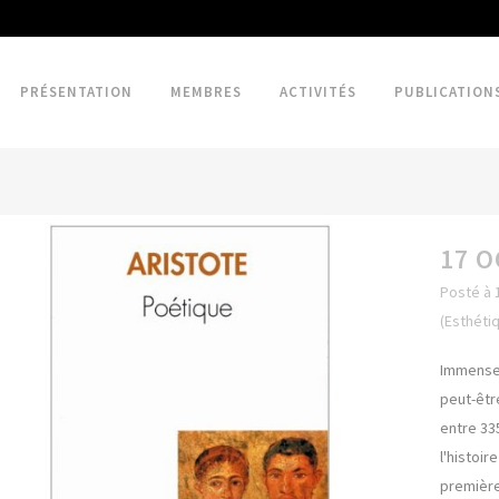
PRÉSENTATION
MEMBRES
ACTIVITÉS
PUBLICATION
17 O
Posté à 
(Esthéti
Immense 
peut-êtr
entre 335
l'histoir
première 