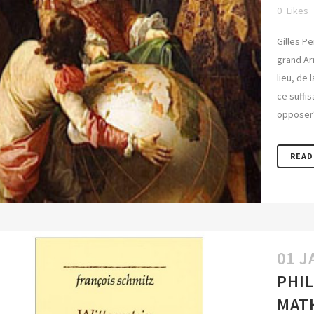
0
Likes
Gilles Pe
grand Ar
lieu, de 
ce suffis
opposer? 
READ
01 J
PHIL
MAT