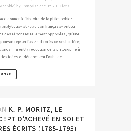
losophie)
by
François Schmitz
0
Likes
ace donner à l'histoire de la philosophie?
n analytique» et «tradition française» ont eu
s des réponses tellement opposées, qu'une
 pouvait rejeter l'autre d'après ce seul critère;
 condamnaient la réduction de la philosophie à
e des idées et dénonçaient l'oubli de...
 MORE
AN
K. P. MORITZ, LE
EPT D’ACHEVÉ EN SOI ET
ES ÉCRITS (1785-1793)