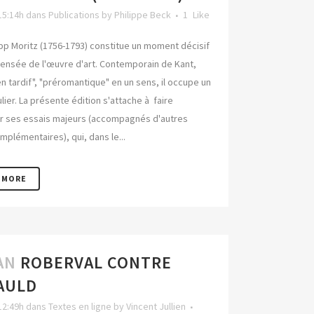
15:14h
dans
Publications
by
Philippe Beck
1
Like
lipp Moritz (1756-1793) constitue un moment décisif
pensée de l'œuvre d'art. Contemporain de Kant,
en tardif", "préromantique" en un sens, il occupe un
ulier. La présente édition s'attache à faire
r ses essais majeurs (accompagnés d'autres
mplémentaires), qui, dans le...
 MORE
AN
ROBERVAL CONTRE
AULD
12:49h
dans
Textes en ligne
by
Vincent Jullien