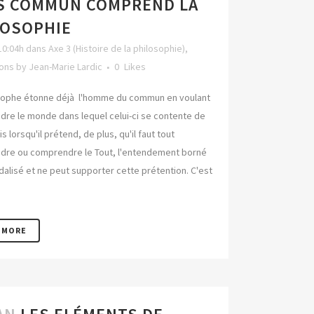
S COMMUN COMPREND LA
LOSOPHIE
10:04h
dans
Axe 3 (Histoire de la philosophie)
,
ions
by
Jean-Marie Lardic
0
Likes
sophe étonne déjà l'homme du commun en voulant
re le monde dans lequel celui-ci se contente de
is lorsqu'il prétend, de plus, qu'il faut tout
re ou comprendre le Tout, l'entendement borné
dalisé et ne peut supporter cette prétention. C'est
 MORE