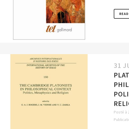
READ
31 J
PLAT
PHI
POLI
REL
Posté à 
Publicat