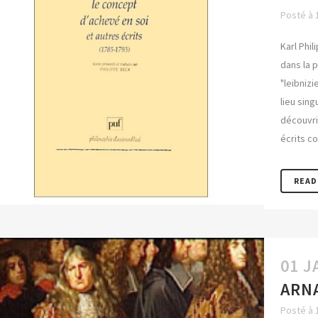
Posté à 
Karl Phi
dans la 
"leibnizi
lieu sing
découvri
écrits co
READ
01 J
ARN
Posté à 