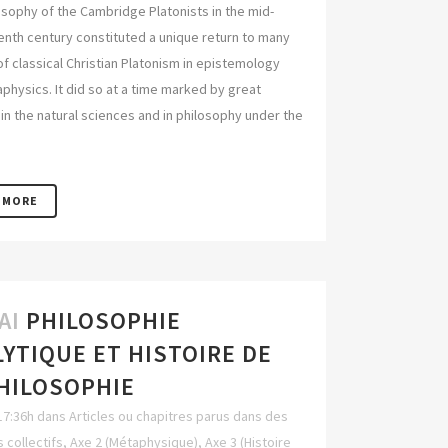
osophy of the Cambridge Platonists in the mid-
nth century constituted a unique return to many
f classical Christian Platonism in epistemology
physics. It did so at a time marked by great
in the natural sciences and in philosophy under the
 MORE
AI
PHILOSOPHIE
YTIQUE ET HISTOIRE DE
PHILOSOPHIE
17:36h
dans
Articles ou chapitres parus dans des
 collectifs
,
Axe 2 (Métaphysique)
,
Axe 3 (Histoire