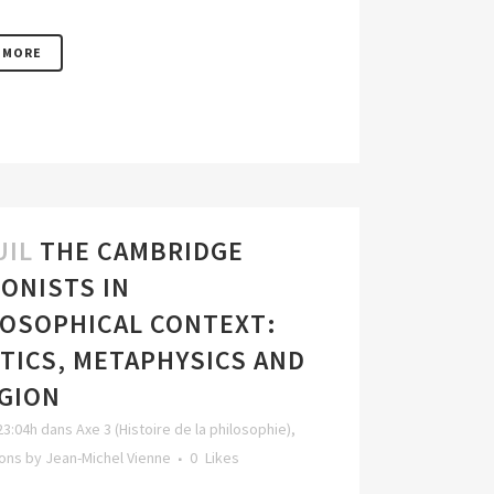
 MORE
UIL
THE CAMBRIDGE
ONISTS IN
LOSOPHICAL CONTEXT:
TICS, METAPHYSICS AND
IGION
23:04h
dans
Axe 3 (Histoire de la philosophie)
,
ions
by
Jean-Michel Vienne
0
Likes