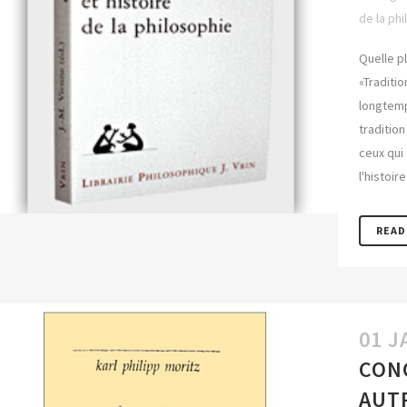
de la phi
Quelle pl
«Traditio
longtemp
tradition
ceux qui
l'histoir
READ
01 J
CONC
AUTR