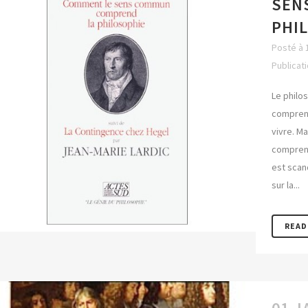
SEN
PHI
Posté à 
Publicat
Le philo
comprend
vivre. Ma
comprend
est scan
sur la...
READ