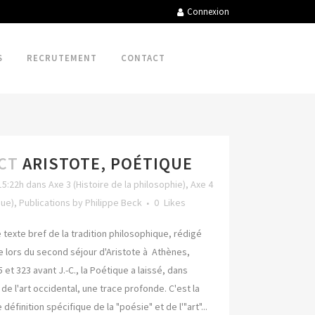
Connexion
S
RECRUTEMENT
CONTACT
CT
ARISTOTE, POÉTIQUE
15:22h
dans
Axe 3 (Histoire de la philosophie)
,
Axe 4
que)
,
Publications
by
Philippe Beck
0
Likes
texte bref de la tradition philosophique, rédigé
e lors du second séjour d'Aristote à Athènes,
 et 323 avant J.-C., la Poétique a laissé, dans
e de l'art occidental, une trace profonde. C'est la
définition spécifique de la "poésie" et de l'"art"...