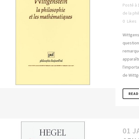
Posté à 
de la phi
0
Likes
Wittgens
question
remarque
apparaît
l'import
de Wittg
READ
01 J