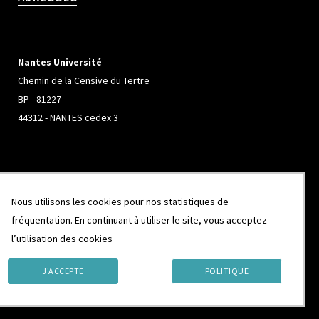
Nantes Université
Chemin de la Censive du Tertre
BP - 81227
44312 - NANTES cedex 3
Université de Rennes
Nous utilisons les cookies pour nos statistiques de
Campus de Beaulieu
fréquentation. En continuant à utiliser le site, vous acceptez
263 Avenue Général Leclerc
l’utilisation des cookies
CS 74205
35042 - RENNES cedex
J'ACCEPTE
POLITIQUE