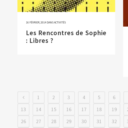
16 FÉVRIER, 2014
DANS
ACTIVITÉS
Les Rencontres de Sophie
: Libres ?
1
2
3
4
5
6
13
14
15
16
17
18
19
26
27
28
29
30
31
32