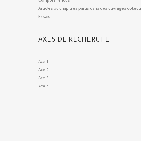
Comptes rendus
Articles ou chapitres parus dans des ouvrages collecti
Essais
AXES DE RECHERCHE
Axe 1
Axe 2
Axe 3
Axe 4