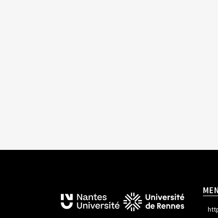
ME
htt