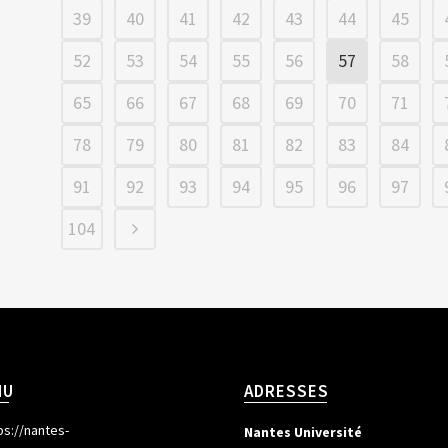
39
40
41
42
43
44
45
52
53
54
55
56
57
58
65
66
67
68
69
70
71
78
79
80
81
82
83
84
91
92
93
94
95
96
97
104
NU
ADRESSES
ps://nantes-
Nantes Université