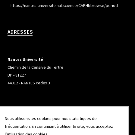
https://nantes-universite.hal.science/CAPHI/browse/period
ADRESSES
Nantes Université
Chemin de la Censive du Tertre
BP - 81227
44312 - NANTES cedex 3
Université de Rennes
Nous utilisons les cookies pour nos statistiques de
Campus de Beaulieu
fréquentation. En continuant à utiliser le site, vous acceptez
263 Avenue Général Leclerc
l’utilisation des cookies
CS 74205