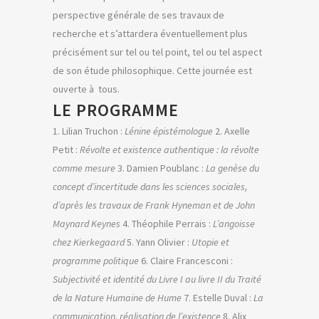
perspective générale de ses travaux de
recherche et s’attardera éventuellement plus
précisément sur tel ou tel point, tel ou tel aspect
de son étude philosophique. Cette journée est
ouverte à tous.
LE PROGRAMME
1. Lilian Truchon :
Lénine épistémologue
2. Axelle
Petit :
Révolte et existence authentique : la révolte
comme mesure
3. Damien Poublanc :
La genèse du
concept d’incertitude dans les sciences sociales,
d’après les travaux de Frank Hyneman et de John
Maynard Keynes
4. Théophile Perrais :
L’angoisse
chez Kierkegaard
5. Yann Olivier :
Utopie et
programme politique
6. Claire Francesconi :
Subjectivité et identité du Livre I au livre II du
Traité
de la Nature Humaine
de Hume
7. Estelle Duval :
La
communication, réalisation de l’existence
8. Alix