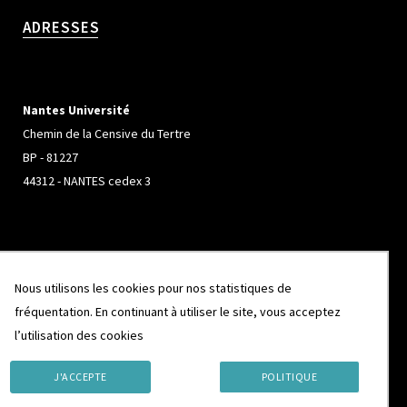
ADRESSES
Nantes Université
Chemin de la Censive du Tertre
BP - 81227
44312 - NANTES cedex 3
Université de Rennes
Nous utilisons les cookies pour nos statistiques de
Campus de Beaulieu
fréquentation. En continuant à utiliser le site, vous acceptez
263 Avenue Général Leclerc
l’utilisation des cookies
CS 74205
35042 - RENNES cedex
J'ACCEPTE
POLITIQUE