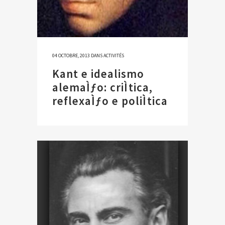
04 OCTOBRE, 2013
DANS
ACTIVITÉS
Kant e idealismo
alemaÌƒo: criÌtica,
reflexaÌƒo e poliÌtica