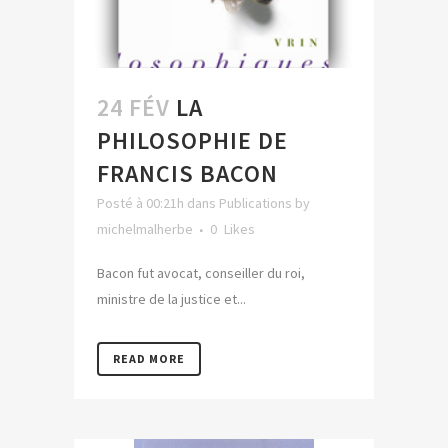
24 FÉV
LA
PHILOSOPHIE DE
FRANCIS BACON
Posté à 00:21h
dans
Publications
by
michelmalherbe
0
Likes
Bacon fut avocat, conseiller du roi,
ministre de la justice et...
READ MORE