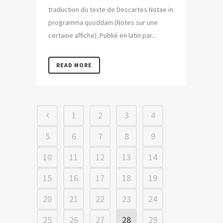
traduction du texte de Descartes Notae in
programma quoddam (Notes sur une
certaine affiche). Publié en latin par...
READ MORE
1
2
3
4
5
6
7
8
9
10
11
12
13
14
15
16
17
18
19
20
21
22
23
24
25
26
27
28
29