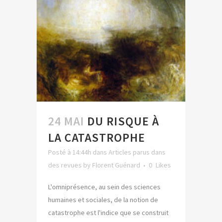
24 MAI
DU RISQUE À
LA CATASTROPHE
Posté à 14:44h
dans
Articles parus dans
des revues
by
Florent Guénard
0
Likes
L'omniprésence, au sein des sciences
humaines et sociales, de la notion de
catastrophe est l'indice que se construit