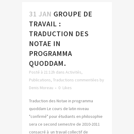
31 JAN
GROUPE DE
TRAVAIL :
TRADUCTION DES
NOTAE IN
PROGRAMMA
QUODDAM.
Posté à 21:12h
dans
Activités
,
Publications
,
Traductions commentées
by
Denis Moreau
0
Likes
Traduction des Notae in programma
quoddam Le cours de latin niveau
"confirmé" pour étudiants en philosophie
sera ce second semestre de 2010-2011
consacré à un travail collectif de