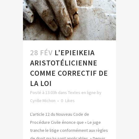
28 FÉV
L’EPIEIKEIA
ARISTOTÉLICIENNE
COMME CORRECTIF DE
LA LOI
Posté à 13:03h
dans
Textes en ligne
by
Cyrille Michon
0
Likes
L'article 12 du Nouveau Code de
Procédure Civile énonce que « Le juge
tranche le litige conformément aux règles
de droit qui lui sont applicables. » Depuis