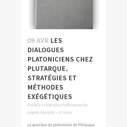
09 AVR
LES
DIALOGUES
PLATONICIENS CHEZ
PLUTARQUE.
STRATÉGIES ET
MÉTHODES
EXÉGÉTIQUES
Posté à 11:02h
dans
Publications
by
Angelo Giavatto
0
Likes
La question du platonisme de Plutarque