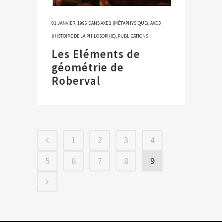
01 JANVIER, 1996
DANS
AXE 2 (MÉTAPHYSIQUE)
,
AXE 3
(HISTOIRE DE LA PHILOSOPHIE)
,
PUBLICATIONS
Les Eléments de
géométrie de
Roberval
1
2
3
4
5
6
7
8
9