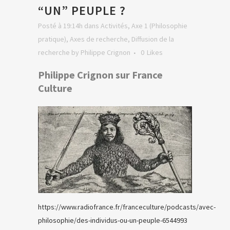
“UN” PEUPLE ?
Posté à 19:14h
dans
Activités
,
Axe 1 (Philosophie
pratique)
,
Axes de recherche
,
Diffusion de la
recherche
by
Philippe Crignon
0
Likes
Philippe Crignon sur France
Culture
https://www.radiofrance.fr/franceculture/podcasts/avec-
philosophie/des-individus-ou-un-peuple-6544993