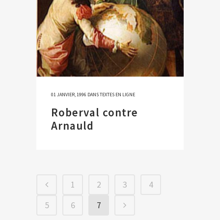
01 JANVIER, 1996
DANS
TEXTES EN LIGNE
Roberval contre
Arnauld
1
2
3
4
5
6
7