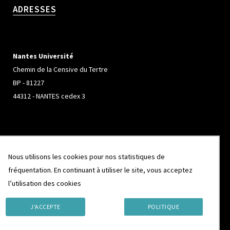
ADRESSES
Nantes Université
Chemin de la Censive du Tertre
BP - 81227
44312 - NANTES cedex 3
Université de Rennes
Nous utilisons les cookies pour nos statistiques de
Campus de Beaulieu
fréquentation. En continuant à utiliser le site, vous acceptez
263 Avenue Général Leclerc
l’utilisation des cookies
CS 74205
35042 - RENNES cedex
J'ACCEPTE
POLITIQUE