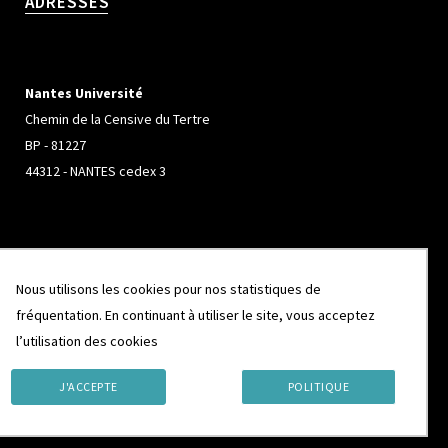
ADRESSES
Nantes Université
Chemin de la Censive du Tertre
BP - 81227
44312 - NANTES cedex 3
Université de Rennes
Nous utilisons les cookies pour nos statistiques de
Campus de Beaulieu
fréquentation. En continuant à utiliser le site, vous acceptez
263 Avenue Général Leclerc
l’utilisation des cookies
CS 74205
35042 - RENNES cedex
J'ACCEPTE
POLITIQUE