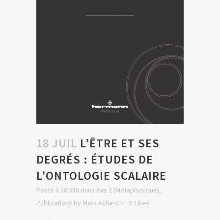
18 JUIL
L’ÊTRE ET SES
DEGRÉS : ÉTUDES DE
L’ONTOLOGIE SCALAIRE
Posté à 10:38h
dans
Axe 2 (Métaphysique)
,
Publications
by
Mark Achard
0
Likes