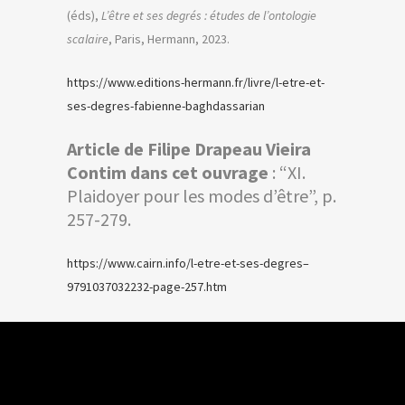
(éds),
L’être et ses degrés : études de l’ontologie
scalaire
, Paris, Hermann, 2023.
https://www.editions-hermann.fr/livre/l-etre-et-
ses-degres-fabienne-baghdassarian
Article de Filipe Drapeau Vieira
Contim dans cet ouvrage
: “XI.
Plaidoyer pour les modes d’être”, p.
257-279.
https://www.cairn.info/l-etre-et-ses-degres–
9791037032232-page-257.htm