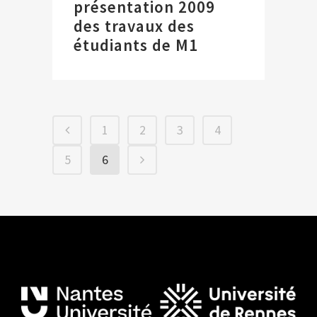
présentation 2009
des travaux des
étudiants de M1
1
2
3
4
5
6