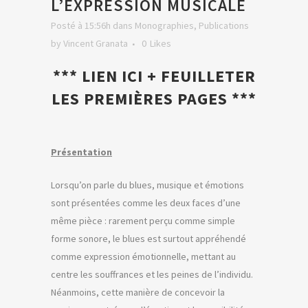
L’EXPRESSION MUSICALE
Posté à 15:56h
dans
Monographies
,
Publications
by
Vincent Granata
0
Likes
*** LIEN ICI + FEUILLETER
LES PREMIÈRES PAGES ***
Présentation
Lorsqu’on parle du blues, musique et émotions
sont présentées comme les deux faces d’une
même pièce : rarement perçu comme simple
forme sonore, le blues est surtout appréhendé
comme expression émotionnelle, mettant au
centre les souffrances et les peines de l’individu.
Néanmoins, cette manière de concevoir la