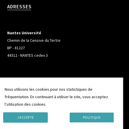
ADRESSES
Nantes Université
Chemin de la Censive du Tertre
BP - 81227
44312 - NANTES cedex 3
Université de Rennes
Campus de Beaulieu
Nous utilisons les cookies pour nos statistiques de
263 Avenue Général Leclerc
fréquentation. En continuant à utiliser le site, vous acceptez
CS 74205
l’utilisation des cookies
35042 - RENNES cedex
J'ACCEPTE
POLITIQUE