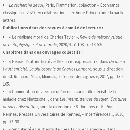
La recherche de soi
, Paris, Flammarion, collection « Étonnants
classiques », 2020, en collaboration avec Anne Princen pour la partie
lettres.
Publications dans des revues à comité de lecture :
« Le réalisme moral de Charles Taylor »,
Revue de métaphysique
de métaphysique et de morale
, 2020/4, n° 108, p. 513-530.
Chapitres dans des ouvrages collectifs :
« Penser l’authenticité : réflexion et expression », dans
Du moi à
l'authenticité. La philosophie de Charles Larmore
, sous la direction
de Cl. Romano, Milan, Mimesis, « L’esprit des signes », 2017, pp. 139-
165.
« Comment on devient ce qu’on est : sur le rôle décisif de la
maladie chez Nietzsche », dans
Les intermittences du sujet : Écritures
de soi et discontinu
, sous la direction de S. Jouanny et R. Poma,
Rennes, Presses Universitaires de Rennes, « Interférences », 2016,
pp. 73-90.
« Singularité et authenticité chez Taylor et Larmore », dans