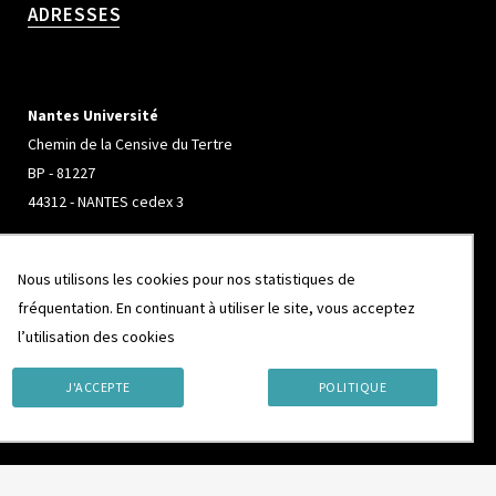
ADRESSES
Nantes Université
Chemin de la Censive du Tertre
BP - 81227
44312 - NANTES cedex 3
Nous utilisons les cookies pour nos statistiques de
Université de Rennes
fréquentation. En continuant à utiliser le site, vous acceptez
Campus de Beaulieu
l’utilisation des cookies
263 Avenue Général Leclerc
J'ACCEPTE
POLITIQUE
CS 74205
35042 - RENNES cedex