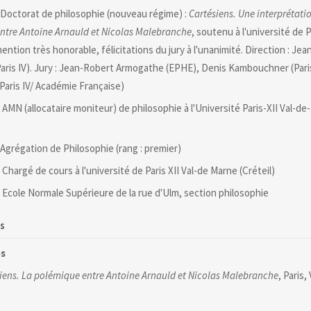
rat de philosophie (nouveau régime) :
Cartésiens. Une interprétatio
ntre Antoine Arnauld et Nicolas Malebranche
, soutenu à l'université de P
ntion très honorable, félicitations du jury à l'unanimité. Direction : Jea
aris IV). Jury : Jean-Robert Armogathe (EPHE), Denis Kambouchner (Paris
Paris IV/ Académie Française)
MN (allocataire moniteur) de philosophie à l'Université Paris-XII Val-d
ation de Philosophie (rang : premier)
argé de cours à l'université de Paris XII Val-de Marne (Créteil)
cole Normale Supérieure de la rue d'Ulm, section philosophie
ns
es
siens. La polémique entre Antoine Arnauld et Nicolas Malebranche
, Paris,