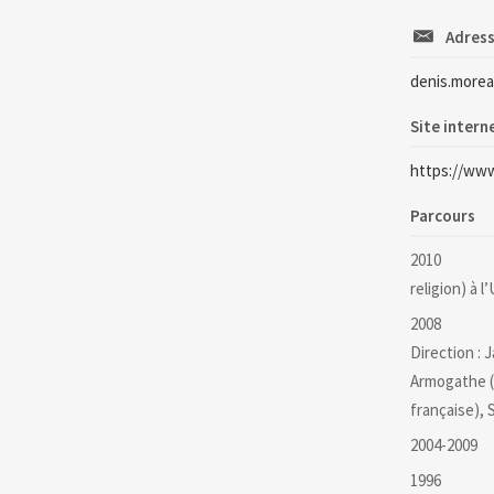
Adress
denis.morea
Site intern
https://www
Parcours
2010 Profes
religion) à 
2008 Habili
Direction : 
Armogathe (
française),
2004-2009 M
1996 Maîtr