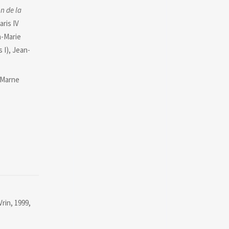
n de la
aris IV
n-Marie
 I), Jean-
e-Marne
 Vrin, 1999,