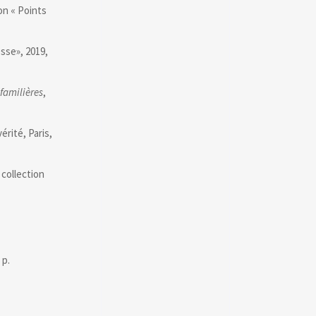
ion « Points
esse», 2019,
 familières
,
érité, Paris,
 collection
 p.