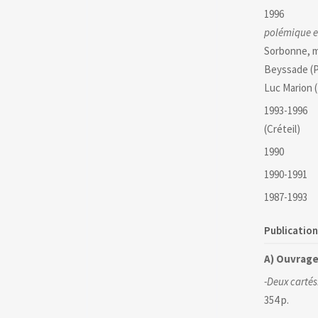
1996 Docto
polémique e
Sorbonne, me
Beyssade (P
Luc Marion (
1993-1996 A
(Créteil)
1990 Agrég
1990-1991 Ch
1987-1993 E
Publicatio
A) Ouvrag
-Deux carté
354 p.