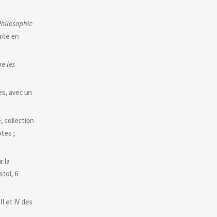
Philosophie
uite en
e les
s, avec un
, collection
otes ;
r la
tol, 6
II et IV des