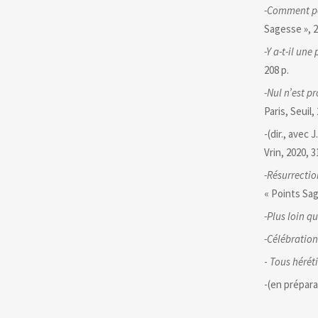
-Comment pe
Sagesse », 
-Y a-t-il une
208 p.
-Nul n’est p
Paris, Seuil
-(dir., avec 
Vrin, 2020, 3
-Résurrectio
« Points Sag
-Plus loin q
-Célébration
-
Tous héréti
-(en prépara