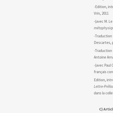
-Edition, in
Vrin, 2011
-(avec M. Le
métaphysique
-Traduction 
Descartes, p
-Traduction 
Antoine Arna
-(avec Paul C
français con
Edition, int
Lettre-Préfa
dans la coll
C)
Artic