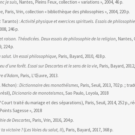
nc je suis
, Nantes, Pleins Feux, collection « variations », 2004, 46 p.
he
, Paris, Vrin, collection « bibliothèque des philosophies », 2004, 220 p.
P. Taranto) :
Activité physique et exercices spirituels. Essais de philosophie
2008, 246 p.
 et raison. Théodicées. Deux essais de philosophie de la religion
, Nantes, 
, 224 p.
u salut. Un essai philosophique
, Paris, Bayard, 2010, 418 p.
eu d’une forêt. Essai sur Descartes et le sens de la vie
, Paris, Bayard, 2012,
re d’Adam
, Paris, L’Œuvre, 2013.
C. Michon) :
Dictionnaire des monothéismes
, Paris, Seuil, 2013, 702 p. ; tr
résil),
Dicionario de monoteismos
, Sao Paulo, Loyola, 2018
?
Court traité du mariage et des séparations), Paris, Seuil, 2014, 252 p., 
 Points Sagesse », 2018
hie de Descartes
, Paris, Vrin, 2016, 204 p.
 ta victoire ?
(
Les Voies du salut, II
), Paris, Bayard, 2017, 368 p.