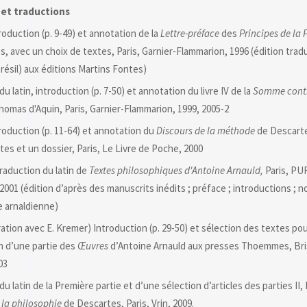
 et traductions
troduction (p. 9-49) et annotation de la
Lettre-préface
des
Principes de la 
, avec un choix de textes, Paris, Garnier-Flammarion, 1996 (édition trad
résil) aux éditions Martins Fontes)
du latin, introduction (p. 7-50) et annotation du livre IV de la
Somme contr
homas d'Aquin, Paris, Garnier-Flammarion, 1999, 2005-2
troduction (p. 11-64) et annotation du
Discours de la méthode
de Descarte
tes et un dossier, Paris, Le Livre de Poche, 2000
traduction du latin de
Textes philosophiques d'Antoine Arnauld,
Paris, PUF
001 (édition d’après des manuscrits inédits ; préface ; introductions ; n
e arnaldienne)
ration avec E. Kremer) Introduction (p. 29-50) et sélection des textes pou
n d’une partie des
Œuvres
d’Antoine Arnauld aux presses Thoemmes, Bris
03
u latin de la Première partie et d’une sélection d’articles des parties II, I
 la philosophie
de Descartes, Paris, Vrin, 2009.