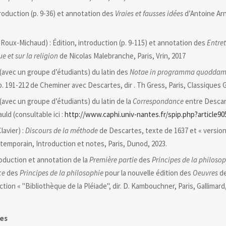
troduction (p. 9-36) et annotation des
Vraies et fausses idées
d’Antoine Arn
 Roux-Michaud) : Édition, introduction (p. 9-115) et annotation des
Entret
 et sur la religion
de Nicolas Malebranche, Paris, Vrin, 2017
(avec un groupe d’étudiants) du latin des
Notae in programma quodda
. 191-212 de Cheminer avec Descartes, dir . Th Gress, Paris, Classiques G
(avec un groupe d’étudiants) du latin de la
Correspondance
entre Descar
uld (consultable ici :
http://www.caphi.univ-nantes.fr/spip.php?article90
lavier) :
Discours de la méthode
de Descartes, texte de 1637 et « version
temporain, Introduction et notes, Paris, Dunod, 2023.
roduction et annotation de la
Première partie
des
Principes de la philoso
ce
des
Principes de la philosophie
pour la nouvelle édition des
Oeuvres
d
ection « "Bibliothèque de la Pléiade", dir. D. Kambouchner, Paris, Gallimard
les