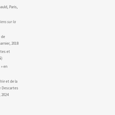
auld, Paris,
iens sur la
m
de
arnier, 2018
tes et
5
)
 » en
phie
et de la
e Descartes
, 2024