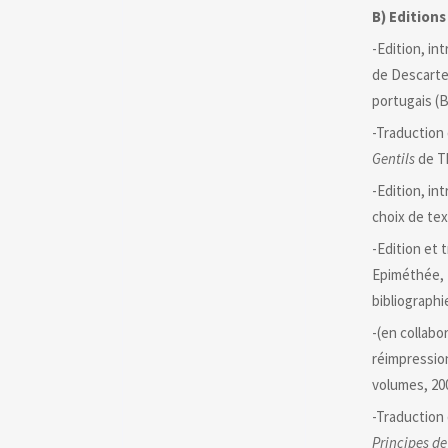
B) Editions
-Edition, in
de Descartes
portugais (B
-Traduction 
Gentils
de T
-Edition, in
choix de tex
-Edition et 
Epiméthée, 2
bibliographi
-(en collabo
réimpressio
volumes, 20
-Traduction d
Principes de