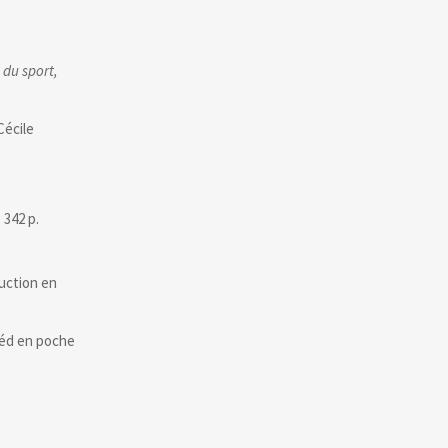
 du sport,
Cécile
 342 p.
aduction en
rééd en poche