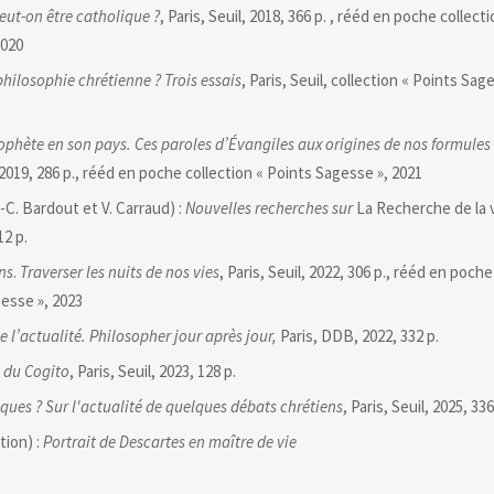
ut-on être catholique ?
, Paris, Seuil, 2018, 366 p. , rééd en poche collect
2020
 philosophie chrétienne ? Trois essais
, Paris, Seuil, collection « Points Sag
rophète en son pays. Ces paroles d’Évangiles aux origines de nos formules
, 2019, 286 p., rééd en poche collection « Points Sagesse », 2021
J.-C. Bardout et V. Carraud) :
Nouvelles recherches sur
La Recherche de la v
12 p.
ns
.
Traverser les nuits de nos vies
, Paris, Seuil, 2022, 306 p., rééd en poche
esse », 2023
ue l’actualité. Philosopher jour après jour,
Paris, DDB, 2022, 332 p.
 du Cogito
, Paris, Seuil, 2023, 128 p.
ques ? Sur l'actualité de quelques débats chrétiens
, Paris, Seuil, 2025, 336
tion) :
Portrait de Descartes en maître de vie