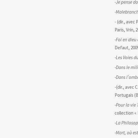
-Je pense do
-Malebranc
- (dir., avec 
Paris, Vrin, 
-Foi en dieu
Defaut, 2009
-Les Voies d
-Dans le mili
-Dans l’omb
-(dir., avec 
Portugais (B
-Pour la vie 
collection «
-La Philosop
-Mort, où est