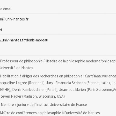
e email
u@univ-nantes.fr
et
.univ-nantes.fr/denis-moreau
seur de philosophie (Histoire de la philosophie moderne/philosoph
l’Université de Nantes.
tation à diriger des recherches en philosophie :
Cartésianisme et c
Jacqueline Lagrée (Rennes I). Jury : Emanuela Scribano (Sienne, Italie), 
EPHE), Denis Kambouchner (Paris I), Jean-Luc Marion (Paris Sorbonne/
 Steven Nadler (Madison, Wisconsin, USA)
embre « junior » de l’Institut Universitaire de France
e de conférences en philosophie à l'université de Nantes