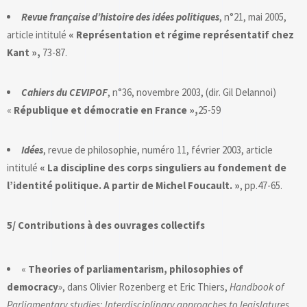
Revue française d’histoire des idées politiques
, n°21, mai 2005,
article intitulé
« Représentation et régime représentatif chez
Kant »,
73-87.
Cahiers du CEVIPOF
, n°36, novembre 2003, (dir. Gil Delannoi)
«
République et démocratie en France »,
25-59
Idées
, revue de philosophie, numéro 11, février 2003, article
intitulé
« La discipline des corps singuliers au fondement de
l’identité politique. A partir de Michel Foucault. »
, pp.47-65.
5/ Contributions à des ouvrages collectifs
«
Theories of parliamentarism, philosophies of
democracy
», dans Olivier Rozenberg et Eric Thiers,
Handbook of
Parliamentary studies: Interdisciplinary approaches to legislatures
,