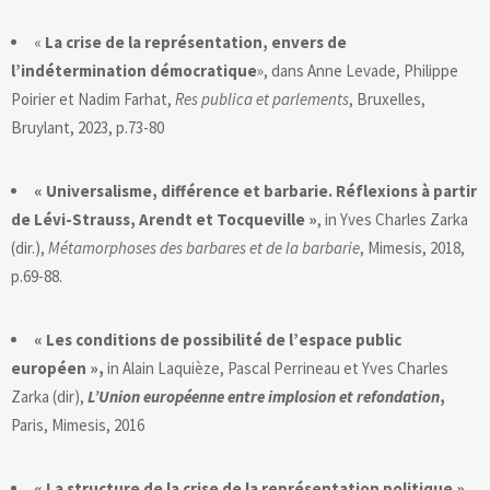
«
La crise de la représentation, envers de
l’indétermination démocratique
», dans Anne Levade, Philippe
Poirier et Nadim Farhat,
Res publica et parlements
, Bruxelles,
Bruylant, 2023, p.73-80
« Universalisme, différence et barbarie. Réflexions à partir
de Lévi-Strauss, Arendt et Tocqueville »
, in Yves Charles Zarka
(dir.),
Métamorphoses des barbares et de la barbarie
, Mimesis, 2018,
p.69-88.
« Les conditions de possibilité de l’espace public
européen »,
in Alain Laquièze, Pascal Perrineau et Yves Charles
Zarka (dir),
L’Union européenne entre implosion et refondation
,
Paris, Mimesis, 2016
« La structure de la crise de la représentation politique »,