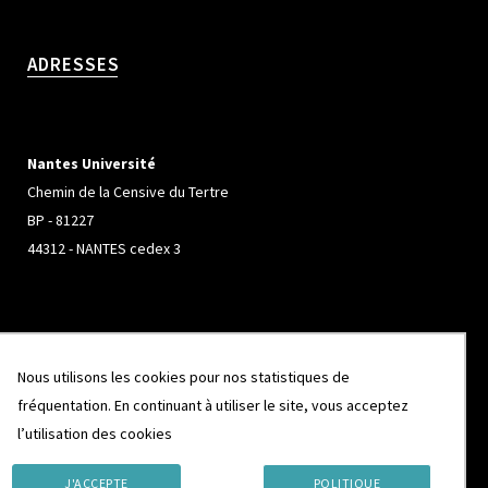
ADRESSES
Nantes Université
Chemin de la Censive du Tertre
BP - 81227
44312 - NANTES cedex 3
Université de Rennes
Nous utilisons les cookies pour nos statistiques de
Campus de Beaulieu
fréquentation. En continuant à utiliser le site, vous acceptez
263 Avenue Général Leclerc
l’utilisation des cookies
CS 74205
35042 - RENNES cedex
J'ACCEPTE
POLITIQUE