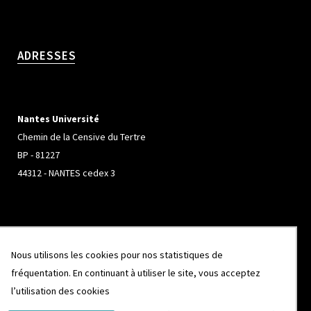
ADRESSES
Nantes Université
Chemin de la Censive du Tertre
BP - 81227
44312 - NANTES cedex 3
Université de Rennes
Nous utilisons les cookies pour nos statistiques de
Campus de Beaulieu
fréquentation. En continuant à utiliser le site, vous acceptez
263 Avenue Général Leclerc
l’utilisation des cookies
CS 74205
35042 - RENNES cedex