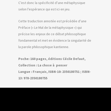
C’est donc la spécificité d’une métaphysique
selon l’espérance qui est ici en jeu.
Cette traduction annotée est précédée d’une
Préface (« Le Mal de la métaphysique ») qui
précise les enjeux de ce débat philosophique
fondamental et met en évidence la singularité de
la parole philosophique kantienne.
Poche: 160 pages, éditions Cécile Defaut,
Collection : La chose à penser
Langue : Français, ISBN-10: 2350180751 ; ISBN-
13: 978-2350180755