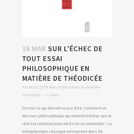
16 MAR
SUR L’ÉCHEC DE
TOUT ESSAI
PHILOSOPHIQUE EN
MATIÈRE DE THÉODICÉE
Posté à 12:57h
dans
Publications
by
Antoine
Grandjean
0
Likes
Est mal ce qui devrait ne pas être. Comment un
discours philosophique qui entend montrer que le
réel est rationnel pourrait-il s’en accommoder ? La
métaphysique classique entreprend alors de