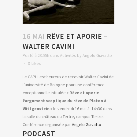
16 MAI
RÊVE ET APORIE –
WALTER CAVINI
Posté à 23:55h
dans
Activités
by
Angelo Giavatto
0
Likes
Le CAPHI est heureux de recevoir Walter Cavini de
l’université de Bologne pour une conférence
exceptionnelle intitulée «
Rêve et aporie –
l’argument sceptique du rêve de Platon à
Wittgenstein
» le vendredi 16 mai à 14h30 dans
la salle du château du Tertre, campus Tertre.
Conférence organisée par
Angelo Giavatto
PODCAST