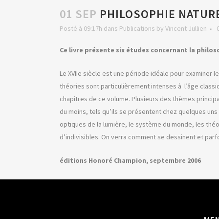
01 SEP
PHILOSOPHIE NATURE
Posté à 09:17h
dans
Publications
by
Vincent Jullien
Ce livre présente six études concernant la philoso
Le XVIIe siècle est une période idéale pour examiner 
théories sont particulièrement intenses à l’âge class
chapitres de ce volume. Plusieurs des thèmes principa
du moins, tels qu’ils se présentent chez quelques uns 
optiques de la lumière, le système du monde, les théor
d’indivisibles. On verra comment se dessinent et parf
éditions Honoré Champion, septembre 2006