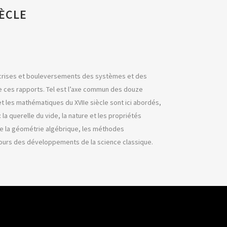
ÈCLE
es crises et bouleversements des systèmes et des
de ces rapports. Tel est l’axe commun des douze
 les mathématiques du XVIIe siècle sont ici abordés,
a querelle du vide, la nature et les propriétés
 de la géométrie algébrique, les méthodes
 cours des développements de la science classique.