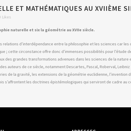
LLE ET MATHÉMATIQUES AU XVIIÈME SI
0
Likes
phie naturelle et six la géométrie au XVIIe siècle.
les relations d’interdépendance entre la philosophie et les sciences car l
ique ; cette circonstance offre donc d’immenses possibilités pour l’étude 
ux des grandes transformations advenues dans les sciences de la nature et
des auteurs de ce siècle, notamment Descartes, Pascal, Roberval, Leibniz : l
ies de la gravité, les extensions de la géométrie euclidienne, l’invention
ois s’affrontent les doctrines épistémologiques qui serviront de cadre au