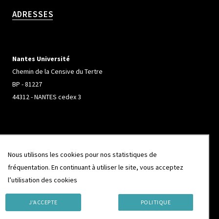
ADRESSES
Nantes Université
Chemin de la Censive du Tertre
BP - 81227
44312 - NANTES cedex 3
Université de Rennes
Nous utilisons les cookies pour nos statistiques de
Campus de Beaulieu
fréquentation. En continuant à utiliser le site, vous acceptez
263 Avenue Général Leclerc
l’utilisation des cookies
CS 74205
35042 - RENNES cedex
J'ACCEPTE
POLITIQUE