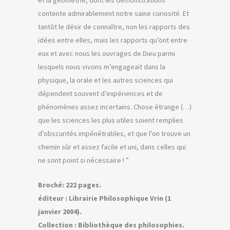
et la géométrie, dont les démonstrations
contente admirablement notre saine curiosité. Et
tantôt le désir de connaître, non les rapports des
idées entre elles, mais les rapports qu’ont entre
eux et avec nous les ouvrages de Dieu parmi
lesquels nous vivons m’engageait dans la
physique, la orale et les autres sciences qui
dépendent souvent d’expériences et de
phénomènes assez incertains. Chose étrange (…)
que les sciences les plus utiles soient remplies
d’obscurités impénétrables, et que l’on trouve un
chemin sûr et assez facile et uni, dans celles qui
ne sont point si nécessaire ! ”
Broché: 222 pages.
éditeur : Librairie Philosophique Vrin (1
janvier 2004).
Collection : Bibliothèque des philosophies.