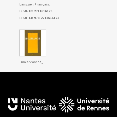
Langue : Français.
ISBN-10: 2711616126
ISBN-13: 978-2711616121
malebranche_