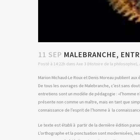
11 SEP
MALEBRANCHE, ENTRE
Posté à 14:22h
dans
Axe 3 (Histoire de la philosophie)
,
Marion Michaud-Le Roux et Denis Moreau publient aux é
De tous les ouvrages de Malebranche, c’est sans doute 
entretiens sont un modèle de pédagogie : «l’homme n’in
présente non comme un maître, mais en tant que simple
connaissance de l’esprit de l’homme à la connaissanc
Le texte est établi à partir de la dernière édition par
L’orthographe et la ponctuation sont modernisées, les c