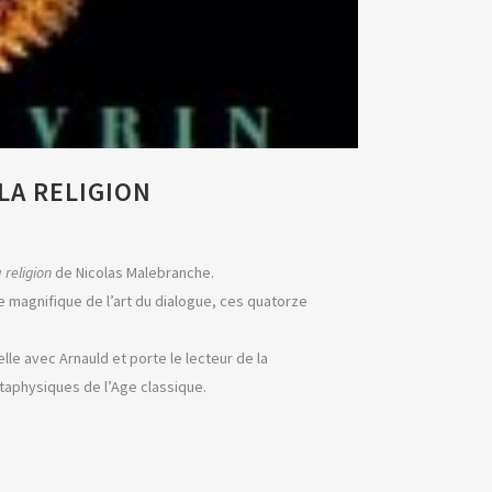
LA RELIGION
 religion
de Nicolas Malebranche.
e magnifique de l’art du dialogue, ces quatorze
le avec Arnauld et porte le lecteur de la
taphysiques de l’Age classique.