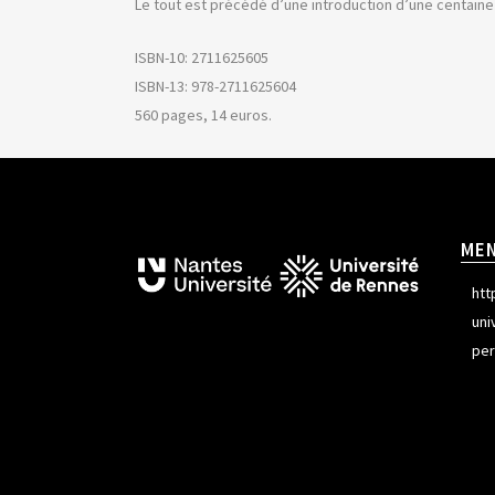
Le tout est précédé d’une introduction d’une centain
ISBN-10: 2711625605
ISBN-13: 978-2711625604
560 pages, 14 euros.
ME
htt
uni
per