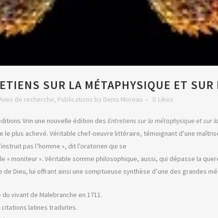
TIENS SUR LA MÉTAPHYSIQUE ET SUR 
Axes de recherche
,
Publications
by
Denis Moreau
0
Likes
ditions Vrin une nouvelle édition des
Entretiens sur la métaphysique et sur la
le plus achevé. Véritable chef-oeuvre littéraire, témoignant d’une maîtris
struit pas l’homme », dit l’oratorien qui se
 « moniteur ». Véritable somme philosophique, aussi, qui dépasse la querel
e de Dieu, lui offrant ainsi une somptueuse synthèse d’une des grandes mé
ue du vivant de Malebranche en 1711.
itations latines traduites.