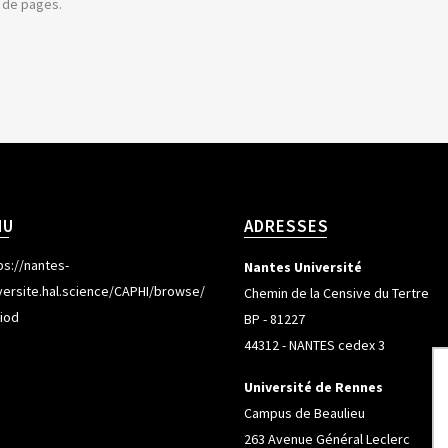
e de pages.
NU
ADRESSES
ps://nantes-
Nantes Université
versite.hal.science/CAPHI/browse/
Chemin de la Censive du Tertre
iod
BP - 81227
44312 - NANTES cedex 3
Université de Rennes
Campus de Beaulieu
263 Avenue Général Leclerc