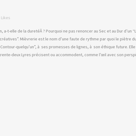
Likes
, a-t-elle de la duretéÂ ? Pourquoi ne pas renoncer au Sec et au Dur d’un “
créatives”. Mièvrerie est le nom d’une faute de rythme par quoi le piètre 
 “Contour-quelqu’un”, à ses promesses de lignes, à son éthique future. Ell
 trente-deux Lyres précisent ou accommodent, comme l’œil avec son perspi