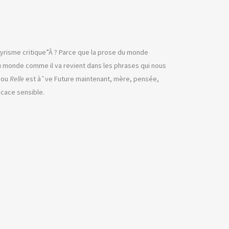
Lyrisme critique”Â ? Parce que la prose du monde
du monde comme il va revient dans les phrases qui nous
e ou
Relle
est àˆve Future maintenant, mère, pensée,
cace sensible.