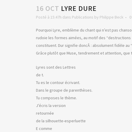
16 OCT
LYRE DURE
Posté à 15:47h
dans
Publications
by
Philippe Beck
0
Pourquoi Lyre, emblème du chant qui n’est pas chanson
rudoie les formes aimées, au motif des “destructions 
constituent. Dur signifie doncÂ : absolument fidèle au
Grâce plutôt que Muse, tendrement et attention, que
Lyres sont des Lettres
de t.
Tu es le contour écrivant.
Dans le groupe de parenthèses.
Tu composes le thème.
J’écris la version
retournée
de la silhouette-esperluette
E comme