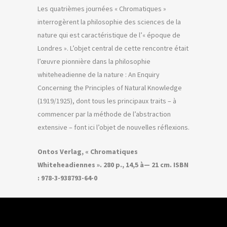
Les quatrièmes journées « Chromatiques »
interrogèrent la philosophie des sciences de la
nature qui est caractéristique de l’« époque de
Londres ». L’objet central de cette rencontre était
l’œuvre pionnière dans la philosophie
whiteheadienne de la nature : An Enquiry
Concerning the Principles of Natural Knowledge
(1919/1925), dont tous les principaux traits – à
commencer par la méthode de l’abstraction
extensive – font ici l’objet de nouvelles réflexions.
Ontos Verlag, « Chromatiques
Whiteheadiennes ». 280 p., 14,5 à— 21 cm. ISBN
: 978-3-938793-64-0