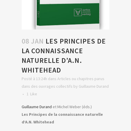
08 JAN
LES PRINCIPES DE
LA CONNAISSANCE
NATURELLE D’A.N.
WHITEHEAD
Posté à 13:24h
dans
Articles ou chapitres parus
dans des ouvrages collectifs
by
Guillaume Durand
1
Like
Guillaume Durand
et Michel Weber (éds.)
Les Principes de la connaissance naturelle
d’A.N. Whitehead