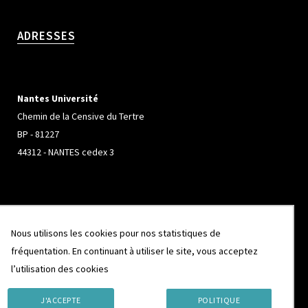
ADRESSES
Nantes Université
Chemin de la Censive du Tertre
BP - 81227
44312 - NANTES cedex 3
Université de Rennes
Nous utilisons les cookies pour nos statistiques de
Campus de Beaulieu
fréquentation. En continuant à utiliser le site, vous acceptez
263 Avenue Général Leclerc
l’utilisation des cookies
CS 74205
35042 - RENNES cedex
J'ACCEPTE
POLITIQUE