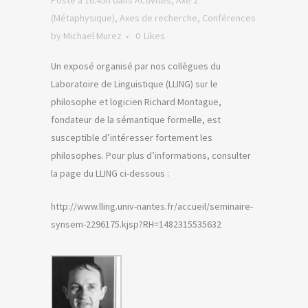
Posté à 16:45h
dans
Activités
,
Axe 2
(Métaphysique)
,
Axes de recherche
,
Conférences
by
Michael Murez
0
Likes
Un exposé organisé par nos collègues du
Laboratoire de Linguistique (LLING) sur le
philosophe et logicien Richard Montague,
fondateur de la sémantique formelle, est
susceptible d’intéresser fortement les
philosophes. Pour plus d’informations, consulter
la page du LLING ci-dessous :
http://www.lling.univ-nantes.fr/accueil/seminaire-
synsem-2296175.kjsp?RH=1482315535632