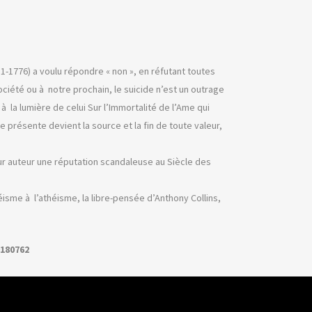
11-1776) a voulu répondre « non », en réfutant toutes
ociété ou à notre prochain, le suicide n’est un outrage
à la lumière de celui Sur l’Immortalité de l’Ame qui
 présente devient la source et la fin de toute valeur,
ur auteur une réputation scandaleuse au Siècle des
isme à l’athéisme, la libre-pensée d’Anthony Collins,
0180762