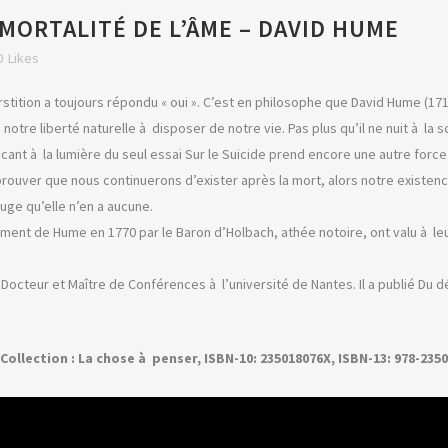
MMORTALITÉ DE L’ÂME – DAVID HUME
0
Likes
perstition a toujours répondu « oui ». C’est en philosophe que David Hume (17
tre liberté naturelle à disposer de notre vie. Pas plus qu’il ne nuit à la s
cant à la lumière du seul essai Sur le Suicide prend encore une autre force 
prouver que nous continuerons d’exister après la mort, alors notre existence
juge qu’elle n’en a aucune.
ement de Hume en 1770 par le Baron d’Holbach, athée notoire, ont valu à le
octeur et Maître de Conférences à l’université de Nantes. Il a publié Du dé
 Collection : La chose à penser, ISBN-10: 235018076X, ISBN-13: 978-235