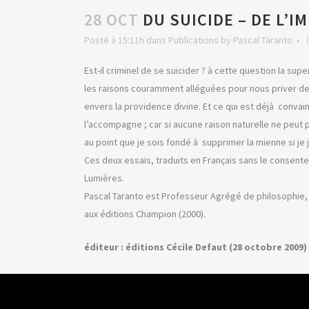
28 OCT
DU SUICIDE – DE L’I
Posté à 15:11h
dans
Publications
by
Pascal Taranto
Est-il criminel de se suicider ? à cette question la su
les raisons couramment alléguées pour nous priver de no
envers la providence divine. Et ce qui est déjà convain
l’accompagne ; car si aucune raison naturelle ne peut 
au point que je sois fondé à supprimer la mienne si je 
Ces deux essais, traduits en Français sans le consent
Lumières.
Pascal Taranto est Professeur Agrégé de philosophie, D
aux éditions Champion (2000).
éditeur : éditions Cécile Defaut (28 octobre 2009)